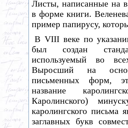
Листы, написанные на в
в форме книги. Веленева
пример папирусу, котор
В VIII веке по указан
был создан станд
используемый во все
Выросший на осно
письменных форм, э
название каролингс
Каролинского) минус
каролингского письма я
заглавных букв совме