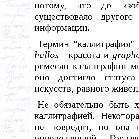
потому, что до изоб
существовало другого
информации.
Термин "каллиграфия" 
hallos
- красота и
graph
ремесло каллиграфии мн
оно достигло статус
искусств, равного живоп
Не обязательно быть 
каллиграфией. Некотор
не повредит, но она 
определяющей. Гораз