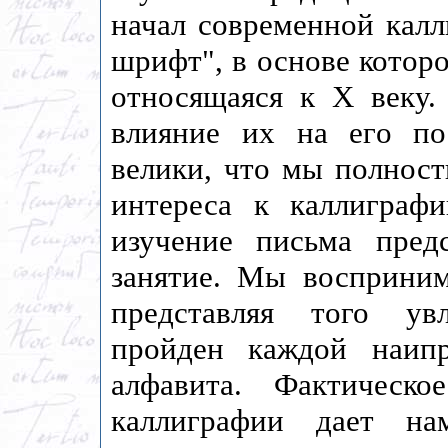
начал современной калл
шрифт", в основе которо
относящаяся к X веку.
влияние их на его по
велики, что мы полнос
интереса к каллиграф
изучение письма предс
занятие. Мы восприним
представляя того ув
пройден каждой наип
алфавита. Фактическо
каллиграфии дает на