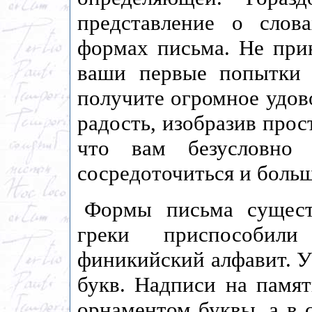
представление о слов
формах письма. Не прин
ваши первые попытки
получите огромное удов
радость, изобразив прос
что вам безусловно 
сосредоточиться и больш
Формы письма существ
греки приспособил
финикийский алфавит. У
букв. Надписи на памя
орнаментом буквы, а в 