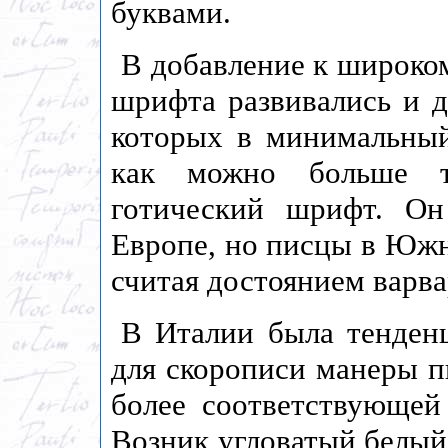
буквами.
В добавление к широко
шрифта развивались и д
которых в минимальны
как можно больше те
готический шрифт. О
Европе, но писцы в Южн
считая достоянием варва
В Италии была тенден
для скорописи манеры пи
более соответствующей
Возник угловатый белый 