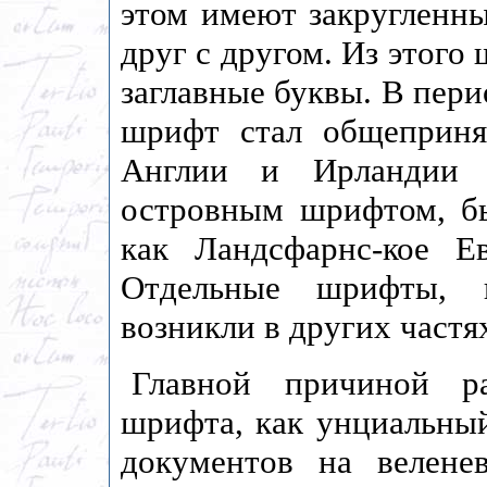
этом имеют закругленны
друг с другом. Из этого
заглавные буквы. В пери
шрифт стал общеприня
Англии и Ирландии 
островным шрифтом, б
как Ландсфарнс-кое Е
Отдельные шрифты, в
возникли в других частя
Главной причиной ра
шрифта, как унциальный
документов на велене