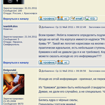
Зарегистрирован: 31.01.2011
Сообщения: 180
Откуда: Россия, г. Красноярск
Вернуться к началу
ivanbl4.dos
Добавлено: Ср 11 Май 2011 г. 09:12:49
Заголовок соо
Новичок
Всем привет. Ребята помогите определить подли
Зарегистрирован: 21.04.2011
вроде не китай. На корпусе имеются надписи "PA
Сообщения: 5
Откуда: Украина,
буквы "P". Такой же логотип нарисован на кнопке
Симферополь
практически идеальное, есть небольшая ступеньк
бумажек к ней не давали (да я и не требовал). К
можете сказать исходя из это информации???
Вернуться к началу
Dolgorukii
Добавлено: Ср 11 Май 2011 г. 09:36:56
Заголовок соо
Завсегдатай
Исходя из этой информации - оригинал, не пере
Из "бумажек" должен быть небольшой стандартн
Думаю, не дали его случайно, а не специально. Ч
_________________
Зарегистрирован:
Бились ядра о чёрные скалы,
21.05.2008
Сообщения: 9670
Гренадеры топтали жнивьё...