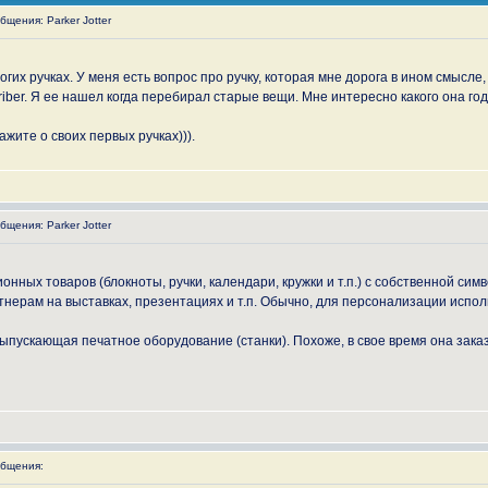
щения: Parker Jotter
их ручках. У меня есть вопрос про ручку, которая мне дорога в ином смысле, 
iber. Я ее нашел когда перебирал старые вещи. Мне интересно какого она года 
жите о своих первых ручках))).
щения: Parker Jotter
ных товаров (блокноты, ручки, календари, кружки и т.п.) с собственной сим
тнерам на выставках, презентациях и т.п. Обычно, для персонализации испол
, выпускающая печатное оборудование (станки). Похоже, в свое время она за
бщения: