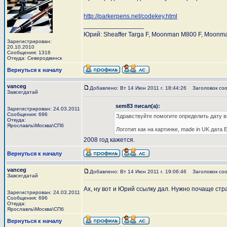
http://parkerpens.net/codekey.html
_________________
Юрий: Sheaffer Targa F, Moonman M800 F, Moonma
Зарегистрирован:
20.10.2010
Сообщения: 1316
Откуда: Северодвинск
Вернуться к началу
vanceg
Добавлено: Вт 14 Июн 2011 г. 18:44:26
Заголовок соо
Завсегдатай
sem83 писал(а):
Зарегистрирован: 24.03.2011
Сообщения: 696
Здравствуйте помогите определить дату 
Откуда:
Ярославль\Москва\СПб
Логотип как на картинке, made in UK дата E.
2008 год кажется.
Вернуться к началу
vanceg
Добавлено: Вт 14 Июн 2011 г. 19:06:46
Заголовок соо
Завсегдатай
Ах, ну вот и Юрий ссылку дал. Нужно почаще ст
Зарегистрирован: 24.03.2011
Сообщения: 696
Откуда:
Ярославль\Москва\СПб
Вернуться к началу