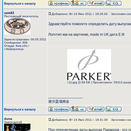
Вернуться к началу
sem83
Добавлено: Вт 14 Июн 2011 г. 18:26:43
Заголовок соо
Постоянный посетитель
Здравствуйте помогите определить дату выпуск
Логотип как на картинке, made in UK дата E.III
Зарегистрирован: 06.05.2011
Сообщения: 309
Откуда: Кем.обл /
г.Новокузнецк
i (1).jpg [2.69 KB | Просмотрено: 55413 раз(а
_________________
谢尔盖瑙姆金
Вернуться к началу
duna
Добавлено: Вт 14 Июн 2011 г. 18:41:39
Заголовок соо
Завсегдатай
Про определение даты выпуска Паркеров - это с