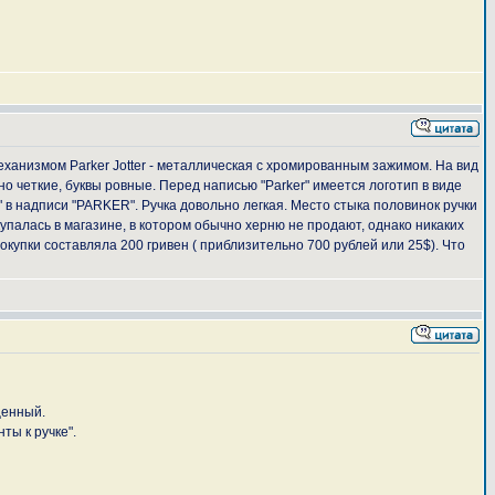
ханизмом Parker Jotter - металлическая с хромированным зажимом. На вид
о четкие, буквы ровные. Перед написью "Parker" имеется логотип в виде
R" в надписи "PARKER". Ручка довольно легкая. Место стыка половинок ручки
купалась в магазине, в котором обычно херню не продают, однако никаких
покупки составляла 200 гривен ( приблизительно 700 рублей или 25$). Что
щенный.
ты к ручке".