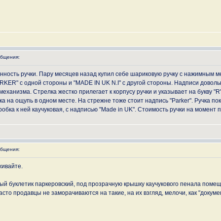
бщения:
нность ручки. Пару месяцев назад купил себе шариковую ручку с нажимным ме
RKER" с одной стороны и "MADE IN UK N.I" с другой стороны. Надписи довольн
 механизма. Стрелка жестко прилегает к корпусу ручки и указывает на букву "
а на ощупь в одном месте. На стрежне тоже стоит надпись "Parker". Ручка по
оробка к ней каучуковая, с надписью "Made in UK". Стоимость ручки на момент 
бщения:
живайте.
ый буклетик паркеровский, под прозрачную крышку каучукового пенала поме
асто продавцы не заморачиваются на такие, на их взгляд, мелочи, как "докумен