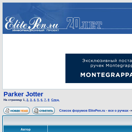
Parker Jotter
На страницу
1
,
2
,
3
,
4
,
5
,
6
,
7
,
8
След.
Список форумов ElitePen.ru - все о ручках
-
Автор