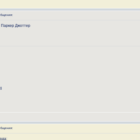
бщения:
а Паркер Джоттер
)]
бщения:
юда: