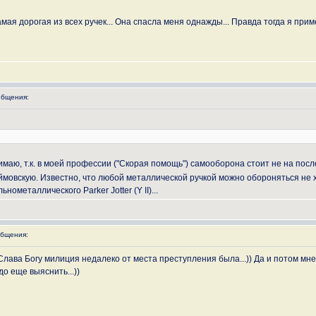
самая дорогая из всех ручек... Она спасла меня однажды... Правда тогда я прим
бщения:
нимаю, т.к. в моей профессии ("Скорая помощь") самооборона стоит не на по
ймовскую. Известно, что любой металлической ручкой можно обороняться не ху
ометаллического Parker Jotter (Y II)...
бщения:
Слава Богу милиция недалеко от места преступления была...)) Да и потом мне
до еще выяснить...))