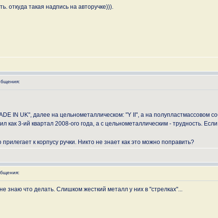
. откуда такая надпись на авторучке))).
бщения:
E IN UK", далее на цельнометаллическом: "Y II", а на полупластмассовом соб
 как 3-ий квартал 2008-ого года, а с цельнометаллическим - трудность. Если б
 прилегает к корпусу ручки. Никто не знает как это можно поправить?
бщения:
не знаю что делать. Слишком жесткий металл у них в "стрелках"...