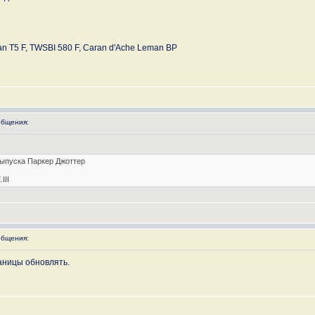
n T5 F, TWSBI 580 F, Caran d'Ache Leman BP
бщения:
выпуска Паркер Джоттер
III
бщения:
раницы обновлять.