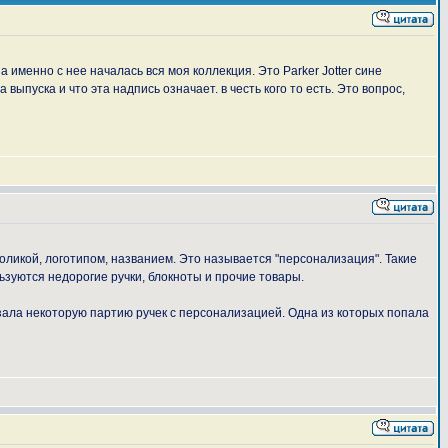
а именно с нее началась вся моя коллекция. Это Parker Jotter сине
выпуска и что эта надпись означает. в честь кого то есть. Это вопрос,
воликой, логотипом, названием. Это называется "персонализация". Такие
ьзуются недорогие ручки, блокноты и прочие товары.
казала некоторую партию ручек с персонализацией. Одна из которых попала