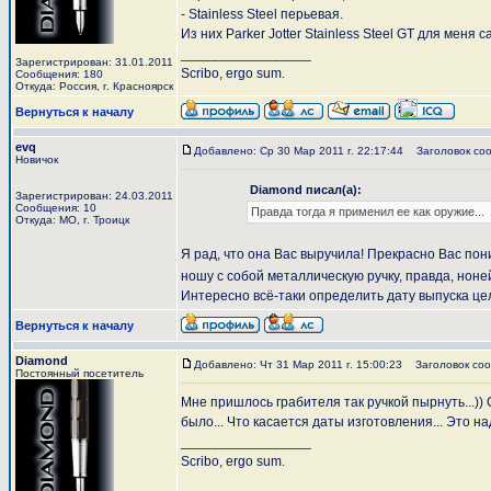
- Stainless Steel перьевая.
Из них Parker Jotter Stainless Steel GT для меня 
_________________
Зарегистрирован: 31.01.2011
Scribo, ergo sum.
Сообщения: 180
Откуда: Россия, г. Красноярск
Вернуться к началу
evq
Добавлено: Ср 30 Мар 2011 г. 22:17:44
Заголовок соо
Новичок
Diamond писал(а):
Зарегистрирован: 24.03.2011
Сообщения: 10
Правда тогда я применил ее как оружие...
Откуда: МО, г. Троицк
Я рад, что она Вас выручила! Прекрасно Вас по
ношу с собой металлическую ручку, правда, ноне
Интересно всё-таки определить дату выпуска цельн
Вернуться к началу
Diamond
Добавлено: Чт 31 Мар 2011 г. 15:00:23
Заголовок соо
Постоянный посетитель
Мне пришлось грабителя так ручкой пырнуть...)) 
было... Что касается даты изготовления... Это на
_________________
Scribo, ergo sum.