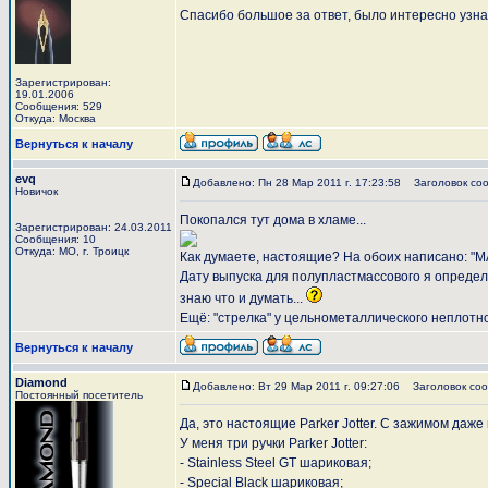
Спасибо большое за ответ, было интересно узнать
Зарегистрирован:
19.01.2006
Сообщения: 529
Откуда: Москва
Вернуться к началу
evq
Добавлено: Пн 28 Мар 2011 г. 17:23:58
Заголовок соо
Новичок
Покопался тут дома в хламе...
Зарегистрирован: 24.03.2011
Сообщения: 10
Откуда: МО, г. Троицк
Как думаете, настоящие? На обоих написано: "MAD
Дату выпуска для полупластмассового я определил
знаю что и думать...
Ещё: "стрелка" у цельнометаллического неплотно
Вернуться к началу
Diamond
Добавлено: Вт 29 Мар 2011 г. 09:27:06
Заголовок соо
Постоянный посетитель
Да, это настоящие Parker Jotter. С зажимом даже 
У меня три ручки Parker Jotter:
- Stainless Steel GT шариковая;
- Special Black шариковая;