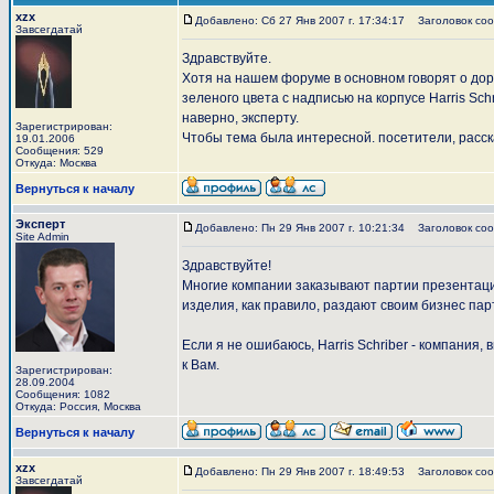
xzx
Добавлено: Сб 27 Янв 2007 г. 17:34:17
Заголовок сооб
Завсегдатай
Здравствуйте.
Хотя на нашем форуме в основном говорят о дорог
зеленого цвета с надписью на корпусе Harris Schr
наверно, эксперту.
Зарегистрирован:
Чтобы тема была интересной. посетители, расска
19.01.2006
Сообщения: 529
Откуда: Москва
Вернуться к началу
Эксперт
Добавлено: Пн 29 Янв 2007 г. 10:21:34
Заголовок сооб
Site Admin
Здравствуйте!
Многие компании заказывают партии презентацион
изделия, как правило, раздают своим бизнес пар
Если я не ошибаюсь, Harris Schriber - компания
к Вам.
Зарегистрирован:
28.09.2004
Сообщения: 1082
Откуда: Россия, Москва
Вернуться к началу
xzx
Добавлено: Пн 29 Янв 2007 г. 18:49:53
Заголовок соо
Завсегдатай