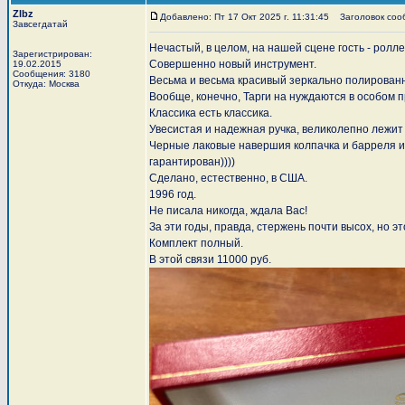
Zlbz
Добавлено: Пт 17 Окт 2025 г. 11:31:45
Заголовок сооб
Завсегдатай
Нечастый, в целом, на нашей сцене гость - рол
Зарегистрирован:
Совершенно новый инструмент.
19.02.2015
Сообщения: 3180
Весьма и весьма красивый зеркально полированн
Откуда: Москва
Вообще, конечно, Тарги на нуждаются в особом
Классика есть классика.
Увесистая и надежная ручка, великолепно лежит 
Черные лаковые навершия колпачка и барреля и
гарантирован))))
Сделано, естественно, в США.
1996 год.
Не писала никогда, ждала Вас!
За эти годы, правда, стержень почти высох, но эт
Комплект полный.
В этой связи 11000 руб.