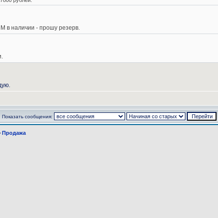
7800 рублей.
 М в наличии - прошу резерв.
.
дую.
Показать сообщения:
>
Продажа