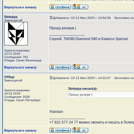
Вернуться к началу
Sinkaiya
Добавлено: Сб 12 Июл 2025 г. 10:54:39
Заголовок со
Завсегдатай
Прошу резерв )
_________________
Сергей. TWSBI Diamond 580 и Kaweco Special.
Зарегистрирован:
10.07.2016
Сообщения: 761
Откуда: Санкт-Ленинград
Вернуться к началу
OfSup
Добавлено: Сб 12 Июл 2025 г. 14:03:07
Заголовок со
Завсегдатай
Sinkaiya писал(а):
Зарегистрирован:
18.03.2018
Прошу резерв )
Сообщения: 2026
Откуда: Санкт-Петербург
Хорошо
_________________
+7 931 577 24 77 можно звонить и писать в Телег
Вернуться к началу