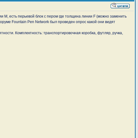
ии M, есть перьевой блок с пером где толщина линии F (можно заменить
руме Fountain Pen Network был проведен опрос какой они видят
тности. Комплектность: транспортировочная коробка, футляр, ручка,