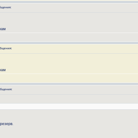
бщения:
рам
бщения:
рам
бщения:
 резерв.