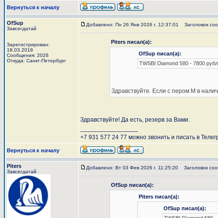
Вернуться к началу
OfSup
Добавлено: Пн 26 Янв 2026 г. 12:37:01
Заголовок соо
Завсегдатай
Piters писал(а):
Зарегистрирован:
18.03.2018
OfSup писал(а):
Сообщения: 2026
Откуда: Санкт-Петербург
TWSBI Diamond 580 - 7800 рубл
Здравствуйте. Если с пером М в налич
Здравствуйте! Да есть, резерв за Вами.
_________________
+7 931 577 24 77 можно звонить и писать в Телег
Вернуться к началу
Piters
Добавлено: Вт 03 Фев 2026 г. 11:25:20
Заголовок соо
Завсегдатай
OfSup писал(а):
Piters писал(а):
OfSup писал(а):