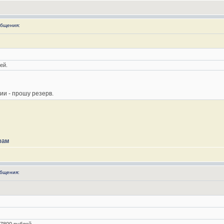
бщения:
ей.
ии - прошу резерв.
рам
бщения: