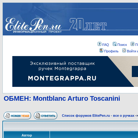
FAQ
Поиск
П
Профиль
Войти 
ОБМЕН: Montblanc Arturo Toscanini
Список форумов ElitePen.ru - все о ручках
-
Автор