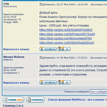
volg
Добавлено: Ср 07 Янв 2026 г. 14:22:46
Заголовок соо
Посетитель
Добрый день.
Зарегистрирован:
Ручка Kaweco Sport роллер. Корпус из глянцевого
22.01.2018
Сообщения: 70
небольшие вмятины.
Откуда: MSK
Цена - 1000 руб. без учёта отправки.
https://disk.yandex.ru/i/bAGxIih9QUbMzA
https://disk.yandex.ru/i/3bPmdugGR7GodQ
https://disk.yandex.ru/i/v9mnayIIwkAFNQ
https://disk.yandex.ru/i/HiWmOlyaEdGUxQ
Вернуться к началу
Михаил Войнов
Добавлено: Чт 29 Янв 2026 г. 17:43:21
Заголовок соо
Новичок
Здравствуйте, подскажите пожалуйста, катриджны
Зарегистрирован:
думал со стержнем G2 это и есть роллер. Спаси
29.01.2026
Сообщения: 1
ручками...с пипетками и поршнями.
Вернуться к началу
Показать сообщения:
Список форумов ElitePen.ru - все о ручках
-
Страница
1
из
1