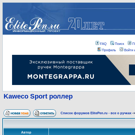
FAQ
Поиск
П
Профиль
Войти 
Kaweco Sport роллер
Список форумов ElitePen.ru - все о ручках
-
Автор