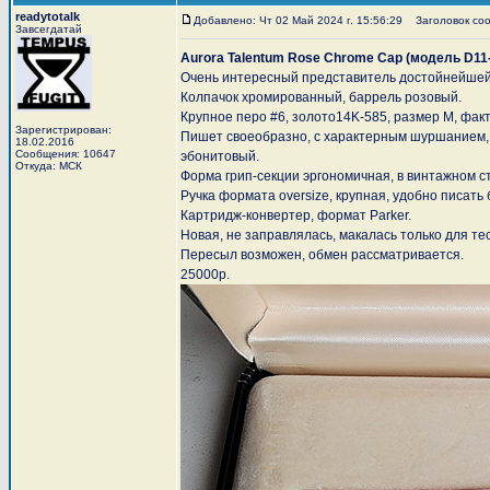
readytotalk
Добавлено: Чт 02 Май 2024 г. 15:56:29
Заголовок сооб
Завсегдатай
Aurora Talentum Rose Chrome Cap (модель D11
Очень интересный представитель достойнейшей 
Колпачок хромированный, баррель розовый.
Крупное перо #6, золото14K-585, размер M, фак
Зарегистрирован:
Пишет своеобразно, с характерным шуршанием, 
18.02.2016
Сообщения: 10647
эбонитовый.
Откуда: МСК
Форма грип-секции эргономичная, в винтажном с
Ручка формата oversize, крупная, удобно писать 
Картридж-конвертер, формат Parker.
Новая, не заправлялась, макалась только для тес
Пересыл возможен, обмен рассматривается.
25000р.