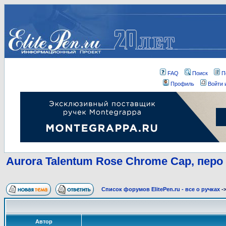
FAQ
Поиск
П
Профиль
Войти 
Aurora Talentum Rose Chrome Cap, перо
Список форумов ElitePen.ru - все о ручках
-
Автор