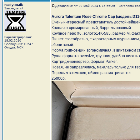
readytotalk
Добавлено: Чт 02 Май 2024 г. 15:56:29
Заголовок сооб
Завсегдатай
Aurora Talentum Rose Chrome Cap (модель D11
Очень интересный представитель достойнейшей 
Колпачок хромированный, баррель розовый.
Крупное перо #6, золото14K-585, размер M, фак
Зарегистрирован:
Пишет своеобразно, с характерным шуршанием, 
18.02.2016
Сообщения: 10647
эбонитовый.
Откуда: МСК
Форма грип-секции эргономичная, в винтажном с
Ручка формата oversize, крупная, удобно писать 
Картридж-конвертер, формат Parker.
Новая, не заправлялась, макалась только для тес
Пересыл возможен, обмен рассматривается.
25000р.