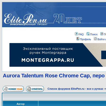
FAQ
Поиск
П
Профиль
Войти 
Aurora Talentum Rose Chrome Cap, перо
Список форумов ElitePen.ru - все о ручках
-
Автор