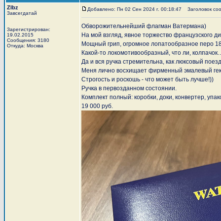
Zlbz
Добавлено: Пн 02 Сен 2024 г. 00:18:47
Заголовок сооб
Завсегдатай
Обворожительнейший флагман Ватермана)
Зарегистрирован:
На мой взгляд, явное торжество французского д
19.02.2015
Сообщения: 3180
Мощный грип, огромное лопатообразное перо 18
Откуда: Москва
Какой-то локомотивообразный, что ли, колпачок
Да и вся ручка стремительна, как люксовый поезд
Меня лично восхищает фирменный эмалевый гекс
Строгость и роскошь - что может быть лучше!))
Ручка в первозданном состоянии.
Комплект полный: коробки, доки, конвертер, упа
19 000 руб.