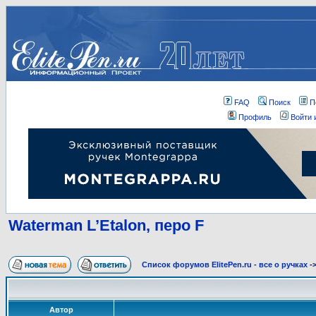
FAQ
Поиск
П
Профиль
Войти 
Waterman L’Etalon, перо F
Список форумов ElitePen.ru - все о ручках
-
Автор