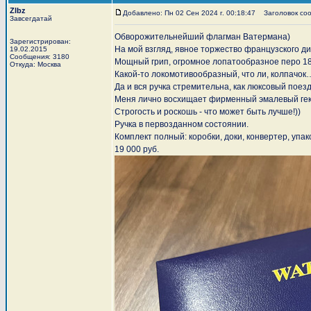
Zlbz
Добавлено: Пн 02 Сен 2024 г. 00:18:47
Заголовок сооб
Завсегдатай
Обворожительнейший флагман Ватермана)
Зарегистрирован:
На мой взгляд, явное торжество французского д
19.02.2015
Сообщения: 3180
Мощный грип, огромное лопатообразное перо 18
Откуда: Москва
Какой-то локомотивообразный, что ли, колпачок
Да и вся ручка стремительна, как люксовый поезд
Меня лично восхищает фирменный эмалевый гекс
Строгость и роскошь - что может быть лучше!))
Ручка в первозданном состоянии.
Комплект полный: коробки, доки, конвертер, упа
19 000 руб.