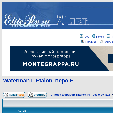
FAQ
Поиск
П
Профиль
Войти 
Waterman L’Etalon, перо F
Список форумов ElitePen.ru - все о ручках
-
Автор