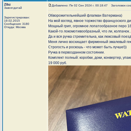
Zlbz
Добавлено: Пн 02 Сен 2024 г. 00:18:47
Заголовок сооб
Завсегдатай
Обворожительнейший флагман Ватермана)
Зарегистрирован:
На мой взгляд, явное торжество французского д
19.02.2015
Сообщения: 3180
Мощный грип, огромное лопатообразное перо 18
Откуда: Москва
Какой-то локомотивообразный, что ли, колпачок
Да и вся ручка стремительна, как люксовый поезд
Меня лично восхищает фирменный эмалевый гекс
Строгость и роскошь - что может быть лучше!))
Ручка в первозданном состоянии.
Комплект полный: коробки, доки, конвертер, упа
19 000 руб.