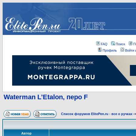
FAQ
Поиск
П
Профиль
Войти 
Waterman L’Etalon, перо F
Список форумов ElitePen.ru - все о ручках
-
Автор