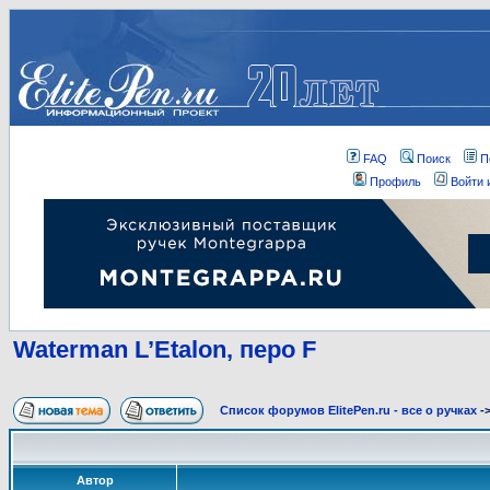
FAQ
Поиск
П
Профиль
Войти 
Waterman L’Etalon, перо F
Список форумов ElitePen.ru - все о ручках
-
Автор