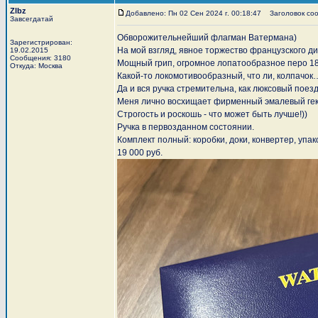
Zlbz
Добавлено: Пн 02 Сен 2024 г. 00:18:47
Заголовок сооб
Завсегдатай
Обворожительнейший флагман Ватермана)
Зарегистрирован:
На мой взгляд, явное торжество французского д
19.02.2015
Сообщения: 3180
Мощный грип, огромное лопатообразное перо 18
Откуда: Москва
Какой-то локомотивообразный, что ли, колпачок
Да и вся ручка стремительна, как люксовый поезд
Меня лично восхищает фирменный эмалевый гекс
Строгость и роскошь - что может быть лучше!))
Ручка в первозданном состоянии.
Комплект полный: коробки, доки, конвертер, упа
19 000 руб.