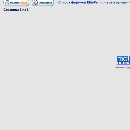
Список форумов ElitePen.ru - все о ручках
-
Страница
1
из
1
Powered by