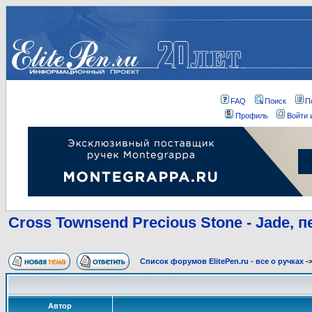
FAQ
Поиск
П
Профиль
Войти 
Cross Townsend Precious Stone - Jade, п
Список форумов ElitePen.ru - все о ручках
-
Автор