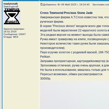
readytotalk
Добавлено: Вт 06 Май 2025 г. 19:24:40
Заголовок сооб
Завсегдатай
Cross Townsend Precious Stone Jade
Американская фирма A.T.Cross известна тем, ч
ручечная фирма.
В серию "Precious stones" входили всего две то
Зарегистрирован:
моделей были вкрапления 22-каратного золота в
18.02.2016
Сообщения: 10647
Эта редкая версия на момент выхода была самой
Откуда: МСК
Ручка имеет гравировку на клипе, посвященную 
Некоторое количество таких ручек были заказан
производителем).
Перо в ручке золотое с родиевой маской, 18К-75
Pelikan.
Заправка проприетарная, картридж/конвертер (в 
Эргономика отличная, ручка очень крупная, в дл
Не была в использовании, макалась только для т
Пересыл возможен, обмен рассматривается.
30000р.