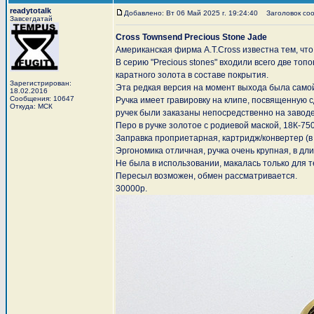
readytotalk
Добавлено: Вт 06 Май 2025 г. 19:24:40
Заголовок сооб
Завсегдатай
Cross Townsend Precious Stone Jade
Американская фирма A.T.Cross известна тем, ч
В серию "Precious stones" входили всего две то
каратного золота в составе покрытия.
Зарегистрирован:
Эта редкая версия на момент выхода была самой
18.02.2016
Сообщения: 10647
Ручка имеет гравировку на клипе, посвященную 
Откуда: МСК
ручек были заказаны непосредственно на заводе
Перо в ручке золотое с родиевой маской, 18К-75
Заправка проприетарная, картридж/конвертер (в 
Эргономика отличная, ручка очень крупная, в дл
Не была в использовании, макалась только для т
Пересыл возможен, обмен рассматривается.
30000р.