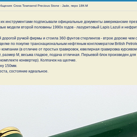
щения: Cross Townsend Precious Stone - Jade, перо 18К-М
то их инструментами подписывали официальные документы американские пре
повые модели второй половины 1990х годов - лазуритовый Lapis Lazuli и неф
 дорогой ручкой фирмы и стоила 360 фунтов стерлингов - втрое дороже чем
сделке по покупке транснациональным нефтяным конгломератом British Petrol
 компании (в отличие от простых гравировок, ювелирная гравировка курсивом
0, размер М, весьма гладкое, подача отличная. Перьевой блок произведен для
комплекте конвертер). Колпачок на щелчке.
ину 150мм.
еста, состояние идеальное.