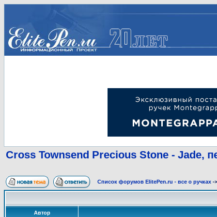
Cross Townsend Precious Stone - Jade, п
Список форумов ElitePen.ru - все о ручках
-
Автор