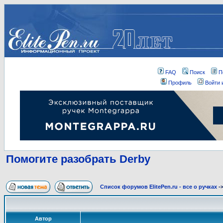
FAQ
Поиск
П
Профиль
Войти 
Помогите разобрать Derby
Список форумов ElitePen.ru - все о ручках
-
Автор