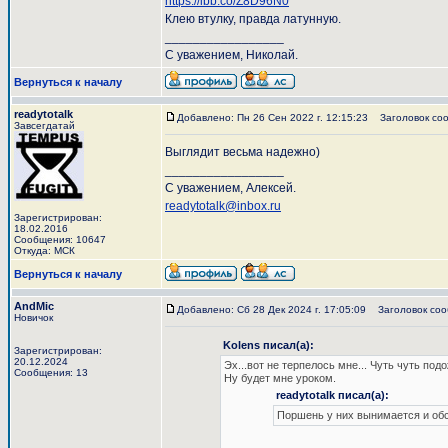
https://ibb.co/Z8D96N0
Клею втулку, правда латунную.
_________________
С уважением, Николай.
Вернуться к началу
readytotalk
Добавлено: Пн 26 Сен 2022 г. 12:15:23
Заголовок соо
Завсегдатай
Выглядит весьма надежно)
_________________
С уважением, Алексей.
readytotalk@inbox.ru
Зарегистрирован:
18.02.2016
Сообщения: 10647
Откуда: МСК
Вернуться к началу
AndMic
Добавлено: Сб 28 Дек 2024 г. 17:05:09
Заголовок соо
Новичок
Kolens писал(а):
Зарегистрирован:
20.12.2024
Эх...вот не терпелось мне... Чуть чуть под
Сообщения: 13
Ну будет мне уроком.
readytotalk писал(а):
Поршень у них вынимается и обс