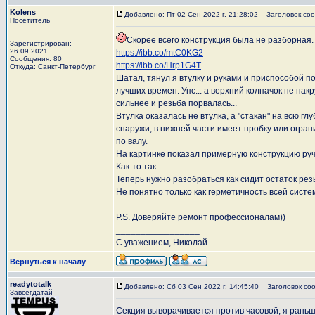
Kolens
Добавлено: Пт 02 Сен 2022 г. 21:28:02
Заголовок соо
Посетитель
Скорее всего конструкция была не разборная.
Зарегистрирован:
26.09.2021
https://ibb.co/mtC0KG2
Сообщения: 80
https://ibb.co/Hrp1G4T
Откуда: Санкт-Петербург
Шатал, тянул я втулку и руками и приспособой по
лучших времен. Упс... а верхний колпачок не нак
сильнее и резьба порвалась...
Втулка оказалась не втулка, а "стакан" на всю г
снаружи, в нижней части имеет пробку или огран
по валу.
На картинке показал примерную конструкцию руч
Как-то так...
Теперь нужно разобраться как сидит остаток резь
Не понятно только как герметичность всей систем
P.S. Доверяйте ремонт профессионалам))
_________________
С уважением, Николай.
Вернуться к началу
readytotalk
Добавлено: Сб 03 Сен 2022 г. 14:45:40
Заголовок соо
Завсегдатай
Секция выворачивается против часовой, я рань