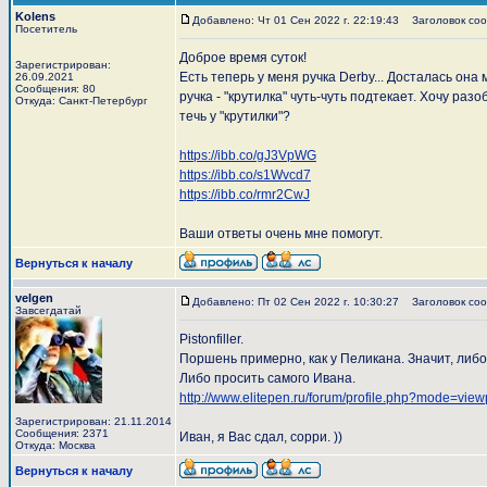
Kolens
Добавлено: Чт 01 Сен 2022 г. 22:19:43
Заголовок соо
Посетитель
Доброе время суток!
Зарегистрирован:
Есть теперь у меня ручка Derby... Досталась она 
26.09.2021
Сообщения: 80
ручка - "крутилка" чуть-чуть подтекает. Хочу ра
Откуда: Санкт-Петербург
течь у "крутилки"?
https://ibb.co/gJ3VpWG
https://ibb.co/s1Wvcd7
https://ibb.co/rmr2CwJ
Ваши ответы очень мне помогут.
Вернуться к началу
velgen
Добавлено: Пт 02 Сен 2022 г. 10:30:27
Заголовок соо
Завсегдатай
Pistonfiller.
Поршень примерно, как у Пеликана. Значит, либо
Либо просить самого Ивана.
http://www.elitepen.ru/forum/profile.php?mode=vie
Зарегистрирован: 21.11.2014
Сообщения: 2371
Иван, я Вас сдал, сорри. ))
Откуда: Москва
Вернуться к началу