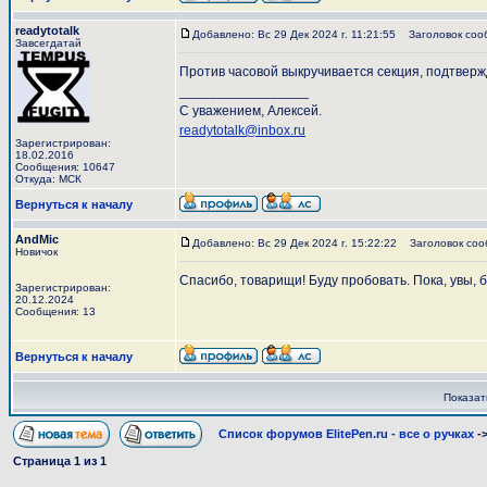
readytotalk
Добавлено: Вс 29 Дек 2024 г. 11:21:55
Заголовок соо
Завсегдатай
Против часовой выкручивается секция, подтверж
_________________
С уважением, Алексей.
readytotalk@inbox.ru
Зарегистрирован:
18.02.2016
Сообщения: 10647
Откуда: МСК
Вернуться к началу
AndMic
Добавлено: Вс 29 Дек 2024 г. 15:22:22
Заголовок соо
Новичок
Спасибо, товарищи! Буду пробовать. Пока, увы, 
Зарегистрирован:
20.12.2024
Сообщения: 13
Вернуться к началу
Показат
Список форумов ElitePen.ru - все о ручках
-
Страница
1
из
1