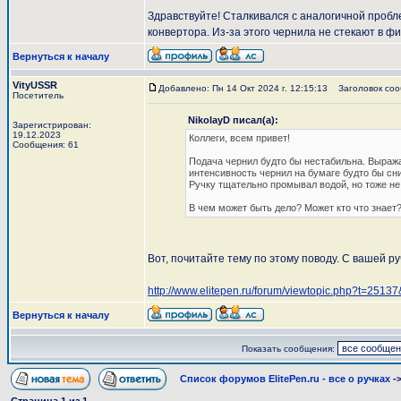
Здравствуйте! Сталкивался с аналогичной пробл
конвертора. Из-за этого чернила не стекают в ф
Вернуться к началу
VityUSSR
Добавлено: Пн 14 Окт 2024 г. 12:15:13
Заголовок сооб
Посетитель
NikolayD писал(а):
Зарегистрирован:
19.12.2023
Коллеги, всем привет!
Сообщения: 61
Подача чернил будто бы нестабильна. Выража
интенсивность чернил на бумаге будто бы сни
Ручку тщательно промывал водой, но тоже не
В чем может быть дело? Может кто что знает?
Вот, почитайте тему по этому поводу. С вашей р
http://www.elitepen.ru/forum/viewtopic.php?t=251
Вернуться к началу
Показать сообщения:
Список форумов ElitePen.ru - все о ручках
-