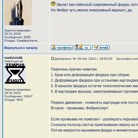
Звучит как говённый современный фидер, кото
Но Фейри чуть менее инвазивный вариант, да.
Зарегистрирован:
20.01.2020
Сообщения: 3385
Откуда: Симферополь
Вернуться к началу
readytotalk
Добавлено: Вт 08 Окт 2024 г. 18:54:55
Заголовок соо
Завсегдатай
Перечень причин невелик.
1. Брак или деформация фидера при сборке.
2. Деформация фидера при установке картриджа
3. В каналах фидера остатки технологических ма
Зарегистрирован:
4. В картридже крышка, закупоривавшая горлови
18.02.2016
Сообщения: 10647
Откуда: МСК
Первое движение - поменять картридж или поста
Второе - промывка. Фейри/спирт.
Если промывка не помогает - разбирать перьевой
Сначала полоску скотча приклеиваем сверху на 
Потом аккуратно вынимаем фидер и внимательно