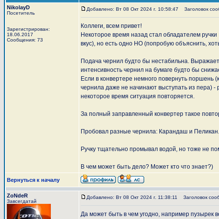
NikolayD
Добавлено: Вт 08 Окт 2024 г. 10:58:47
Заголовок сооб
Посетитель
Коллеги, всем привет!
Зарегистрирован:
Некоторое время назад стал обладателем ручки L
18.06.2017
Сообщения: 73
вкус), но есть одно НО (попробую объяснить, хот
Подача чернил будто бы нестабильна. Выражаетс
интенсивность чернил на бумаге будто бы снижае
Если в конвертере немного повернуть поршень (к
чернила даже не начинают выступать из пера) - 
некоторое время ситуация повторяется.
За полный заправленный конвертер такое повтор
Пробовал разные чернила: Карандаш и Пеликан.
Ручку тщательно промывал водой, но тоже не по
В чем может быть дело? Может кто что знает?)
Вернуться к началу
ZoNdeR
Добавлено: Вт 08 Окт 2024 г. 11:38:11
Заголовок соо
Завсегдатай
Да может быть в чем угодно, например пузырек в