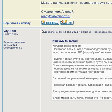
Можете написать в почту - проинструктирую дет
_________________
С уважением, Алексей.
readytotalk@inbox.ru
Вернуться к началу
VityUSSR
Добавлено: Пн 14 Окт 2024 г. 12:13:14
Заголовок сооб
Посетитель
NikolayD писал(а):
Зарегистрирован:
19.12.2023
Коллеги, всем привет!
Сообщения: 61
Некоторое время назад стал обладателем ручк
вкус), но есть одно НО (попробую объяснить,
Подача чернил будто бы нестабильна. Выража
интенсивность чернил на бумаге будто бы сни
Если в конвертере немного повернуть поршень
чернила даже не начинают выступать из пера)
некоторое время ситуация повторяется.
За полный заправленный конвертер такое пов
Пробовал разные чернила: Карандаш и Пелика
Ручку тщательно промывал водой, но тоже не
В чем может быть дело? Может кто что знает?