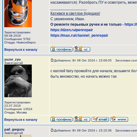
насаживаются). Разобрать ПУ и осмотреть, може
_________________
Катимся в светлое будущее!
С уважением, Иван.
О ремонте перьевых ручек и не только -
https:/
https://dzen.ru/penrepair
Зарегистрирован:
https://max.ru/channel_penrepair
08.08.2019
Сообщения: 5762
Откуда: Новосибирск
Вернуться к началу
yuzer_zyu
Добавлено: Вт 08 Окт 2024 г. 15:08:05
Заголовок соо
Завсегдатай
с каплей fairy промойте для начала; возьмите 
быть множество, но начать можно так
Зарегистрирован:
23.07.2016
Сообщения: 13524
Откуда: Москва
Вернуться к началу
pail_gwguru
Добавлено: Вт 08 Окт 2024 г. 15:15:36
Заголовок соо
Завсегдатай