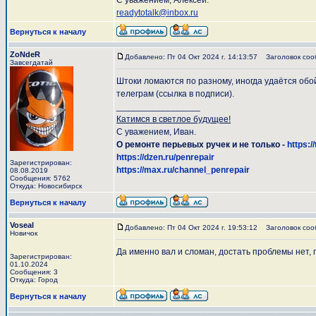
С уважением, Алексей.
readytotalk@inbox.ru
Вернуться к началу
ZoNdeR
Добавлено: Пт 04 Окт 2024 г. 14:13:57
Заголовок соо
Завсегдатай
Штоки ломаются по разному, иногда удаётся обой
телеграм (ссылка в подписи).
_________________
Катимся в светлое будущее!
С уважением, Иван.
О ремонте перьевых ручек и не только -
https:/
https://dzen.ru/penrepair
Зарегистрирован:
https://max.ru/channel_penrepair
08.08.2019
Сообщения: 5762
Откуда: Новосибирск
Вернуться к началу
Voseal
Добавлено: Пт 04 Окт 2024 г. 19:53:12
Заголовок соо
Новичок
Да именно вал и сломан, достать проблемы нет, 
Зарегистрирован:
01.10.2024
Сообщения: 3
Откуда: Город
Вернуться к началу