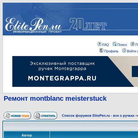
FAQ
Поиск
П
Профиль
Войти 
Ремонт montblanc meisterstuck
Список форумов ElitePen.ru - все о ручках
-
Автор