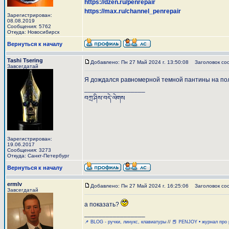
https://dzen.ru/penrepair
https://max.ru/channel_penrepair
Зарегистрирован:
08.08.2019
Сообщения: 5762
Откуда: Новосибирск
Вернуться к началу
Tashi Tsering
Добавлено: Пн 27 Май 2024 г. 13:50:08
Заголовок со
Завсегдатай
Я дождался равномерной темной пантины на полос
_________________
བཀྲ་ཤིས་བདེ་ལེགས
Зарегистрирован:
19.06.2017
Сообщения: 3273
Откуда: Санкт-Петербург
Вернуться к началу
ermlv
Добавлено: Пн 27 Май 2024 г. 16:25:06
Заголовок со
Завсегдатай
а показать?
_________________
📌 BLOG - ручки, линукс, клавиатуры
//
📕 ℙENJOY • журнал про 