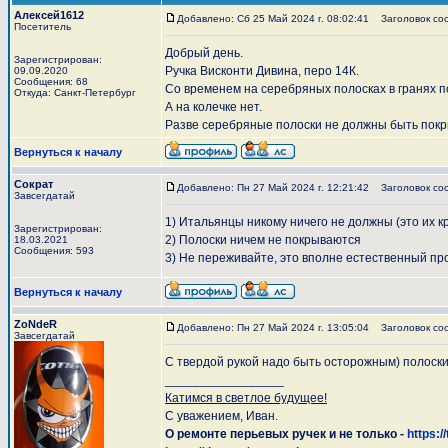
Алексей1612
Добавлено: Сб 25 Май 2024 г. 08:02:41
Заголовок сооб
Посетитель
Добрый день.
Зарегистрирован:
Ручка Висконти Дивина, перо 14К.
09.09.2020
Сообщения: 68
Со временем на серебряных полосках в гранях п
Откуда: Санкт-Петербург
А на колечке нет.
Разве серебряные полоски не должны быть пок
Вернуться к началу
Сократ
Добавлено: Пн 27 Май 2024 г. 12:21:42
Заголовок со
Завсегдатай
1) Итальянцы никому ничего не должны (это их к
Зарегистрирован:
2) Полоски ничем не покрываются
18.03.2021
Сообщения: 593
3) Не переживайте, это вполне естественный про
Вернуться к началу
ZoNdeR
Добавлено: Пн 27 Май 2024 г. 13:05:04
Заголовок со
Завсегдатай
С твердой рукой надо быть осторожным) полоски 
_________________
Катимся в светлое будущее!
С уважением, Иван.
О ремонте перьевых ручек и не только -
https:/