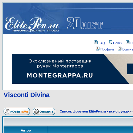
FAQ
Поиск
П
Профиль
Войти 
Visconti Divina
Список форумов ElitePen.ru - все о ручках
-
Автор