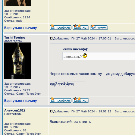
Зарегистрирован:
10.08.2013
Сообщения: 1224
Откуда: msk
Вернуться к началу
Tashi Tsering
Добавлено: Пн 27 Май 2024 г. 17:05:01
Заголовок со
Завсегдатай
ermlv писал(а):
а показать?
Через несколько часов покажу -- до дому добиру
_________________
Зарегистрирован:
བཀྲ་ཤིས་བདེ་ལེགས
19.06.2017
Сообщения: 3273
Откуда: Санкт-Петербург
Вернуться к началу
Алексей1612
Добавлено: Пн 27 Май 2024 г. 19:02:12
Заголовок сооб
Посетитель
Всем спасибо за ответы.
Зарегистрирован:
09.09.2020
Сообщения: 68
Откуда: Санкт-Петербург