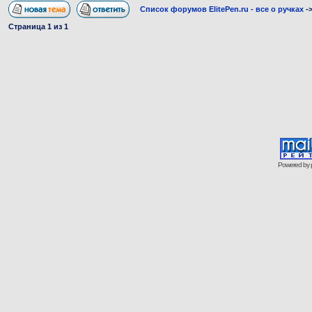
Список форумов ElitePen.ru - все о ручках
-
Страница
1
из
1
Powered by