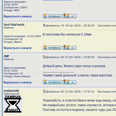
Зарегистрирован:
18.02.2016
Сообщения: 10647
Откуда: МСК
Вернуться к началу
Yurii Vital'evich
Добавлено: Пт 18 Окт 2024 г. 20:32:45
Заголовок соо
Новичок
В заголовке Вы написали 0.18мм
Зарегистрирован: 11.01.2020
Сообщения: 32
Откуда: Минск
Вернуться к началу
JMF
Добавлено: Вт 22 Окт 2024 г. 16:50:20
Заголовок соо
Новичок
Добрый день. Можно один пенал в резерв.
Зарегистрирован:
_________________
25.01.2024
Сообщения: 13
Червяк такой длинный, а жизнь такая короткая.
Откуда: Новосибирск
Вернуться к началу
readytotalk
Добавлено: Вт 22 Окт 2024 г. 17:57:11
Заголовок соо
Завсегдатай
Пожалуйста, я ответил Вам в личке еще вчера, 
Не первый раз, кстати, такое случается, интерес
Поэтому эл.почта в подписи, пишите туда, раз Л
_________________