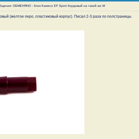
щения: ОБМЕНЯНО - блок Kaweco EF Sport бордовый на такой же M
довый (желтое перо, пластиковый корпус). Писал 2-3 раза по полстраницы.