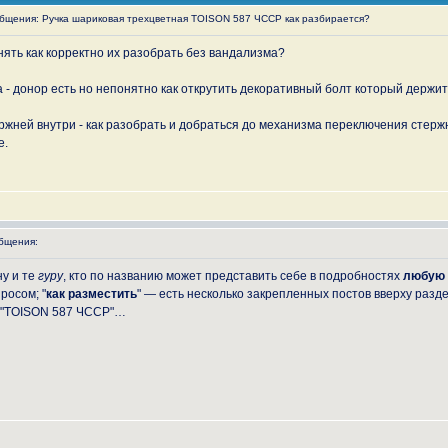
щения: Ручка шариковая трехцветная TOISON 587 ЧССР как разбирается?
нять как корректно их разобрать без вандализма?
а - донор есть но непонятно как открутить декоративный болт который держи
ржней внутри - как разобрать и добраться до механизма переключения стерж
е.
бщения:
ну и те
гуру
, кто по названию может представить себе в подробностях
любую
росом; "
как разместить
" — есть несколько закрепленных постов вверху разде
е "TOISON 587 ЧССР"…