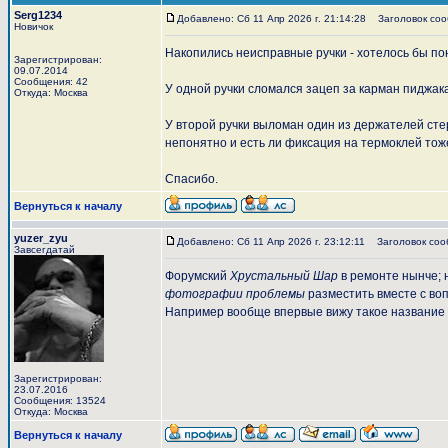
Serg1234
Добавлено: Сб 11 Апр 2026 г. 21:14:28
Заголовок сооб
Новичок
Накопились неисправные ручки - хотелось бы по
Зарегистрирован:
09.07.2014
Сообщения: 42
У одной ручки сломался зацеп за карман пиджак
Откуда: Москва
У второй ручки выломан один из держателей сте
непонятно и есть ли фиксация на термоклей тож
Спасибо.
Вернуться к началу
yuzer_zyu
Добавлено: Сб 11 Апр 2026 г. 23:12:11
Заголовок соо
Завсегдатай
Форумский
Хрустальный Шар
в ремонте нынче; 
фотографии проблемы
разместить вместе с воп
Например вообще впервые вижу такое названи
Зарегистрирован:
23.07.2016
Сообщения: 13524
Откуда: Москва
Вернуться к началу