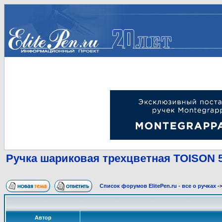
Ручка шариковая трехцветная TOISON 
Список форумов ElitePen.ru - все о ручках
-
Автор