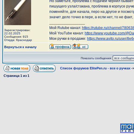
Но заметьте, проблема с подачей чернил бывает
пишущего узла/стакана, проблема в корпусе ручки
поменяйте, для начала, перо на другое и посмотр
значит дело точно в пере, а если нет, то не факт,
_________________
Мой Rutube канал:
https://rutube.ru/channel/78063
Зарегистрирован:
Мой YouTube канал:
https://www.youtube.com/@D
22.02.2025
Сообщения: 915
Мои ручки в продаже:
https://www.avito.ru/user/
Откуда: Краснодар
Вернуться к началу
Показать сообщения:
Список форумов ElitePen.ru - все о ручках
-
Страница
1
из
1