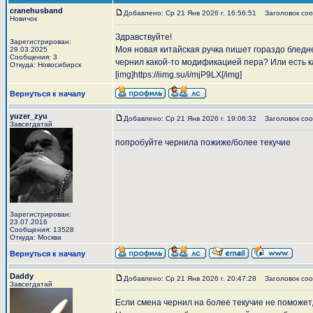
cranehusband
Добавлено: Ср 21 Янв 2026 г. 16:56:51
Заголовок соо
Новичок
Здравствуйте!
Зарегистрирован:
Моя новая китайская ручка пишет гораздо бледне
29.03.2025
Сообщения: 3
чернил какой-то модификацией пера? Или есть к
Откуда: Новосибирск
[img]https://iimg.su/i/mjP9LX[/img]
Вернуться к началу
yuzer_zyu
Добавлено: Ср 21 Янв 2026 г. 19:06:32
Заголовок соо
Завсегдатай
попробуйте чернила пожиже/более текучие
Зарегистрирован:
23.07.2016
Сообщения: 13528
Откуда: Москва
Вернуться к началу
Daddy
Добавлено: Ср 21 Янв 2026 г. 20:47:28
Заголовок соо
Завсегдатай
Если смена чернил на более текучие не поможет