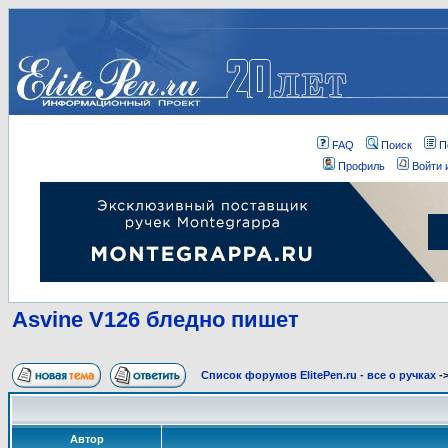
FAQ
Поиск
П
Профиль
Войти 
Asvine V126 бледно пишет
Список форумов ElitePen.ru - все о ручках
-
Автор