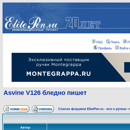
FAQ
Поиск
П
Профиль
Войти 
Asvine V126 бледно пишет
Список форумов ElitePen.ru - все о ручках
-
Автор