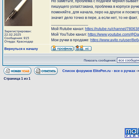
Но заметьте, проблема с подачей чернил бывает
пишущего узла/стакана, проблема в корпусе ручки
поменяйте, для начала, перо на другое и посмотр
значит дело точно в пере, а если нет, то не факт,
_________________
Мой Rutube канал:
https://rutube.ru/channel/78063
Зарегистрирован:
Мой YouTube канал:
https://www.youtube.com/@D
22.02.2025
Сообщения: 915
Мои ручки в продаже:
https://www.avito.ru/user/
Откуда: Краснодар
Вернуться к началу
Показать сообщения:
Список форумов ElitePen.ru - все о ручках
-
Страница
1
из
1