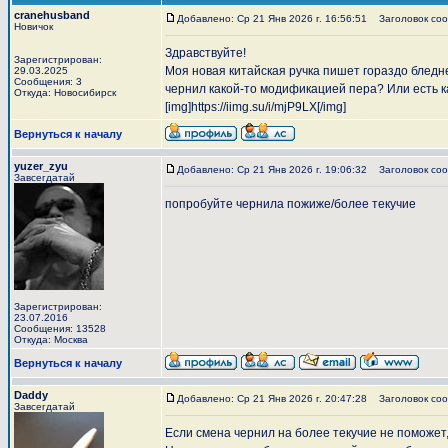
cranehusband
Добавлено: Ср 21 Янв 2026 г. 16:56:51
Заголовок соо
Новичок
Здравствуйте!
Зарегистрирован:
Моя новая китайская ручка пишет гораздо бледне
29.03.2025
Сообщения: 3
чернил какой-то модификацией пера? Или есть к
Откуда: Новосибирск
[img]https://iimg.su/i/mjP9LX[/img]
Вернуться к началу
yuzer_zyu
Добавлено: Ср 21 Янв 2026 г. 19:06:32
Заголовок соо
Завсегдатай
попробуйте чернила пожиже/более текучие
Зарегистрирован:
23.07.2016
Сообщения: 13528
Откуда: Москва
Вернуться к началу
Daddy
Добавлено: Ср 21 Янв 2026 г. 20:47:28
Заголовок соо
Завсегдатай
Если смена чернил на более текучие не поможет