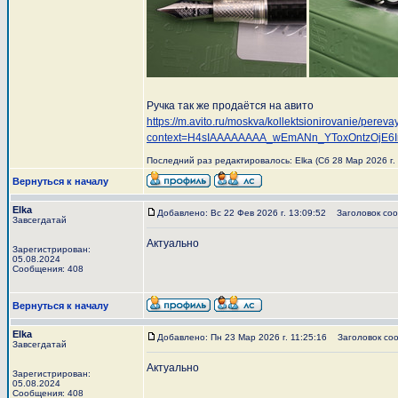
Ручка так же продаётся на авито
https://m.avito.ru/moskva/kollektsionirovanie/p
context=H4sIAAAAAAAA_wEmANn_YToxOntzOjE6
Последний раз редактировалось: Elka (Сб 28 Мар 2026 г. 
Вернуться к началу
Elka
Добавлено: Вс 22 Фев 2026 г. 13:09:52
Заголовок соо
Завсегдатай
Актуально
Зарегистрирован:
05.08.2024
Сообщения: 408
Вернуться к началу
Elka
Добавлено: Пн 23 Мар 2026 г. 11:25:16
Заголовок соо
Завсегдатай
Актуально
Зарегистрирован:
05.08.2024
Сообщения: 408