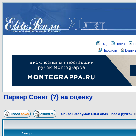
FAQ
Поиск
П
Профиль
Войти 
Паркер Сонет (?) на оценку
Список форумов ElitePen.ru - все о ручках
-
Автор