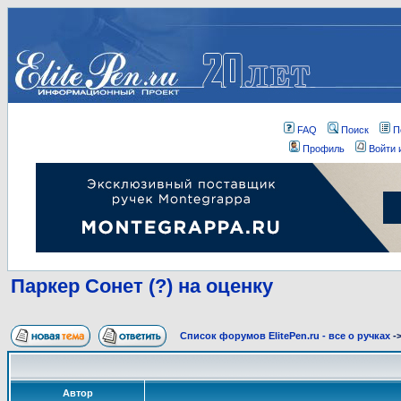
FAQ
Поиск
П
Профиль
Войти 
Паркер Сонет (?) на оценку
Список форумов ElitePen.ru - все о ручках
-
Автор