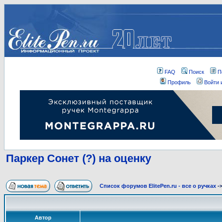
FAQ
Поиск
П
Профиль
Войти 
Паркер Сонет (?) на оценку
Список форумов ElitePen.ru - все о ручках
-
Автор