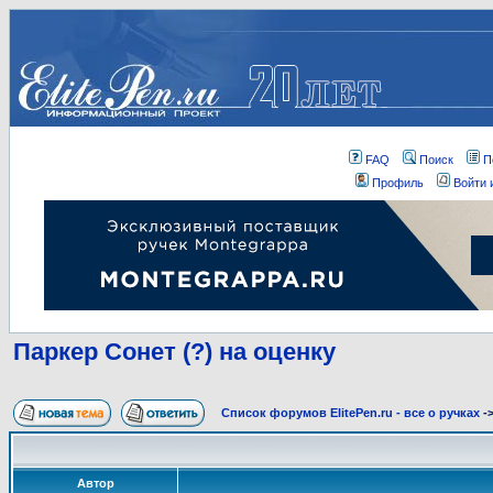
FAQ
Поиск
П
Профиль
Войти 
Паркер Сонет (?) на оценку
Список форумов ElitePen.ru - все о ручках
-
Автор