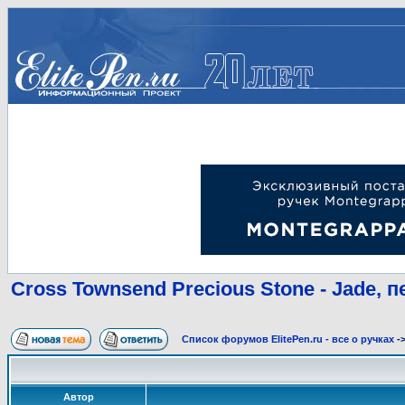
Cross Townsend Precious Stone - Jade, п
Список форумов ElitePen.ru - все о ручках
-
Автор