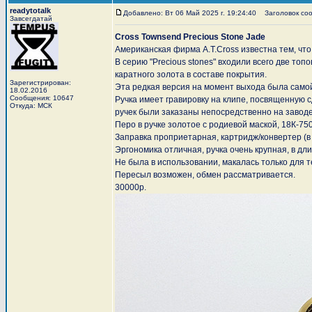
readytotalk
Добавлено: Вт 06 Май 2025 г. 19:24:40
Заголовок сооб
Завсегдатай
Cross Townsend Precious Stone Jade
Американская фирма A.T.Cross известна тем, ч
В серию "Precious stones" входили всего две то
каратного золота в составе покрытия.
Зарегистрирован:
Эта редкая версия на момент выхода была самой
18.02.2016
Сообщения: 10647
Ручка имеет гравировку на клипе, посвященную 
Откуда: МСК
ручек были заказаны непосредственно на заводе
Перо в ручке золотое с родиевой маской, 18К-75
Заправка проприетарная, картридж/конвертер (в 
Эргономика отличная, ручка очень крупная, в дл
Не была в использовании, макалась только для т
Пересыл возможен, обмен рассматривается.
30000р.