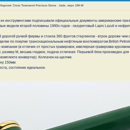
щения: Cross Townsend Precious Stone - Jade, перо 18К-М
то их инструментами подписывали официальные документы американские пре
повые модели второй половины 1990х годов - лазуритовый Lapis Lazuli и неф
 дорогой ручкой фирмы и стоила 360 фунтов стерлингов - втрое дороже чем
сделке по покупке транснациональным нефтяным конгломератом British Petrol
 компании (в отличие от простых гравировок, ювелирная гравировка курсивом
0, размер М, весьма гладкое, подача отличная. Перьевой блок произведен для
комплекте конвертер). Колпачок на щелчке.
ину 150мм.
еста, состояние идеальное.