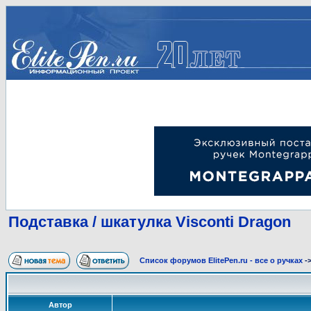
Подставка / шкатулка Visconti Dragon
Список форумов ElitePen.ru - все о ручках
-
Автор