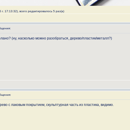
г. 17:13:32), всего редактировалось 5 раз(а)
бщения:
елано? (ну, насколько можно разобраться, дерево/пластик/металл?)
бщения:
ево с лаковым покрытием, скульптурная часть из пластика, видимо.