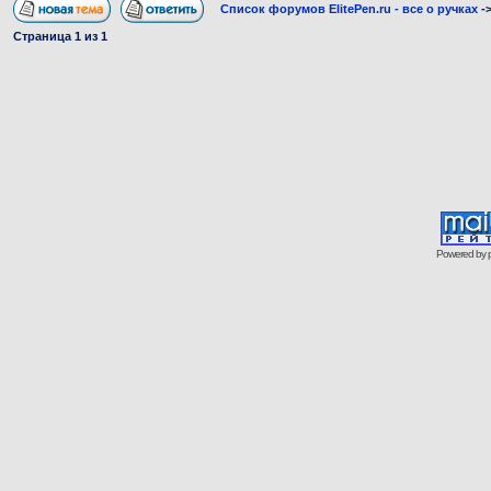
Список форумов ElitePen.ru - все о ручках
-
Страница
1
из
1
Powered by