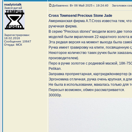
readytotalk
Добавлено: Вт 06 Май 2025 г. 19:24:40
Заголовок сооб
Завсегдатай
Cross Townsend Precious Stone Jade
Американская фирма A.T.Cross известна тем, ч
ручечная фирма.
В серию "Precious stones" входили всего две то
Зарегистрирован:
моделей были вкрапления 22-каратного золота в
18.02.2016
Сообщения: 10647
Эта редкая версия на момент выхода была самой
Откуда: МСК
Ручка имеет гравировку на клипе, посвященную 
Некоторое количество таких ручек были заказан
производителем).
Перо в ручке золотое с родиевой маской, 18К-75
Pelikan.
Заправка проприетарная, картридж/конвертер (в 
Эргономика отличная, ручка очень крупная, в дл
Не была в использовании, макалась только для т
Пересыл возможен, обмен рассматривается.
30000р.