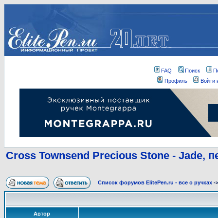
FAQ
Поиск
П
Профиль
Войти 
Cross Townsend Precious Stone - Jade, п
Список форумов ElitePen.ru - все о ручках
-
Автор