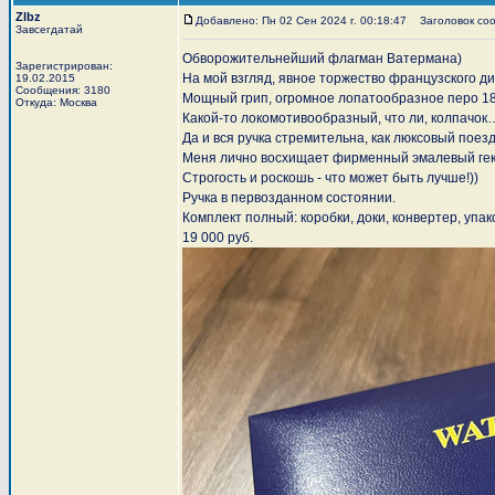
Zlbz
Добавлено: Пн 02 Сен 2024 г. 00:18:47
Заголовок сооб
Завсегдатай
Обворожительнейший флагман Ватермана)
Зарегистрирован:
На мой взгляд, явное торжество французского д
19.02.2015
Сообщения: 3180
Мощный грип, огромное лопатообразное перо 18
Откуда: Москва
Какой-то локомотивообразный, что ли, колпачок
Да и вся ручка стремительна, как люксовый поезд
Меня лично восхищает фирменный эмалевый гекс
Строгость и роскошь - что может быть лучше!))
Ручка в первозданном состоянии.
Комплект полный: коробки, доки, конвертер, упа
19 000 руб.