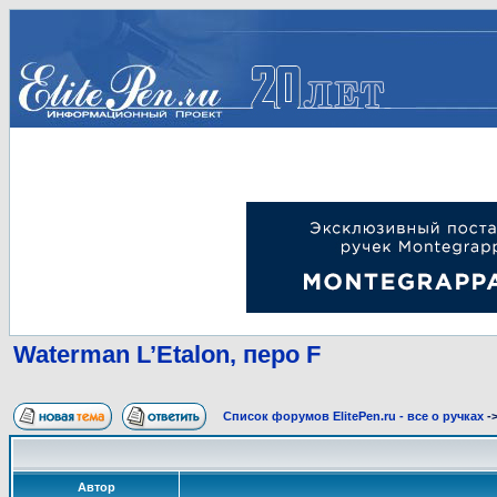
Waterman L’Etalon, перо F
Список форумов ElitePen.ru - все о ручках
-
Автор