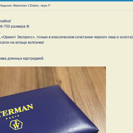
щения: Waterman L’Etalon, перо F
изайна!
К-750 размера Ф.
…
 «Ориент Экспресс», только в классическом сочетании черного лака и золота))
агон на кольце колпачка!
ковка длинных картриджей.