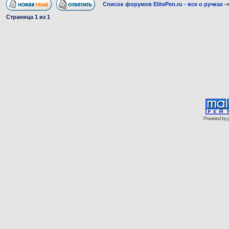
Список форумов ElitePen.ru - все о ручках
-
Страница
1
из
1
Powered by