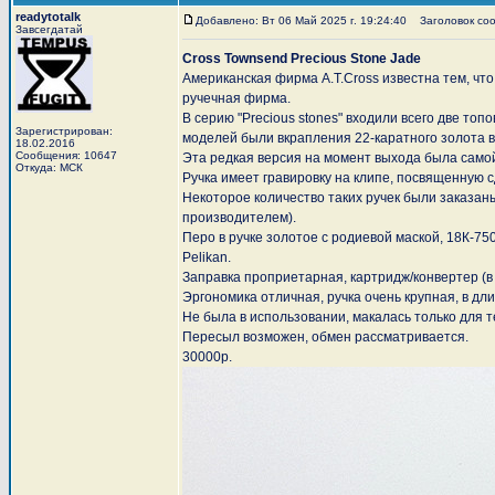
readytotalk
Добавлено: Вт 06 Май 2025 г. 19:24:40
Заголовок сооб
Завсегдатай
Cross Townsend Precious Stone Jade
Американская фирма A.T.Cross известна тем, ч
ручечная фирма.
В серию "Precious stones" входили всего две то
Зарегистрирован:
моделей были вкрапления 22-каратного золота в
18.02.2016
Сообщения: 10647
Эта редкая версия на момент выхода была самой
Откуда: МСК
Ручка имеет гравировку на клипе, посвященную 
Некоторое количество таких ручек были заказан
производителем).
Перо в ручке золотое с родиевой маской, 18К-75
Pelikan.
Заправка проприетарная, картридж/конвертер (в 
Эргономика отличная, ручка очень крупная, в дл
Не была в использовании, макалась только для т
Пересыл возможен, обмен рассматривается.
30000р.