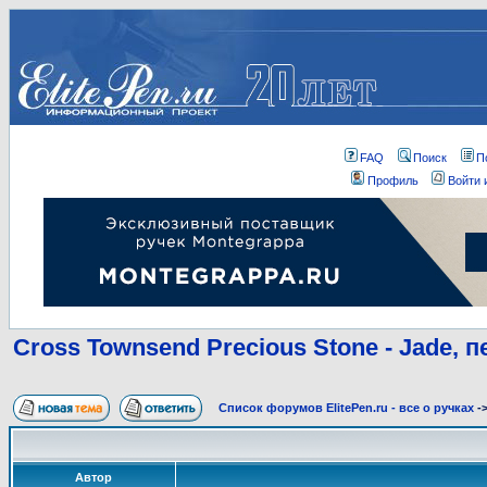
FAQ
Поиск
П
Профиль
Войти 
Cross Townsend Precious Stone - Jade, п
Список форумов ElitePen.ru - все о ручках
-
Автор