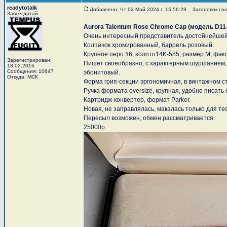
readytotalk
Добавлено: Чт 02 Май 2024 г. 15:56:29
Заголовок сооб
Завсегдатай
Aurora Talentum Rose Chrome Cap (модель D11
Очень интересный представитель достойнейшей 
Колпачок хромированный, баррель розовый.
Крупное перо #6, золото14K-585, размер M, фак
Зарегистрирован:
Пишет своеобразно, с характерным шуршанием, 
18.02.2016
Сообщения: 10647
эбонитовый.
Откуда: МСК
Форма грип-секции эргономичная, в винтажном с
Ручка формата oversize, крупная, удобно писать 
Картридж-конвертер, формат Parker.
Новая, не заправлялась, макалась только для тес
Пересыл возможен, обмен рассматривается.
25000р.