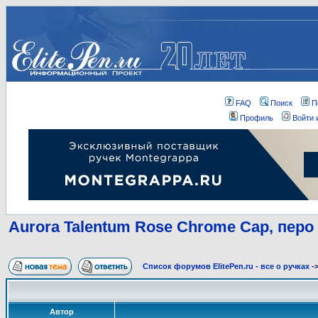
FAQ
Поиск
П
Профиль
Войти 
Aurora Talentum Rose Chrome Cap, перо
Список форумов ElitePen.ru - все о ручках
-
Автор