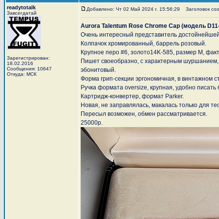
readytotalk
Добавлено: Чт 02 Май 2024 г. 15:56:29
Заголовок сооб
Завсегдатай
Aurora Talentum Rose Chrome Cap (модель D11
Очень интересный представитель достойнейшей 
Колпачок хромированный, баррель розовый.
Крупное перо #6, золото14K-585, размер M, фак
Зарегистрирован:
Пишет своеобразно, с характерным шуршанием, 
18.02.2016
Сообщения: 10647
эбонитовый.
Откуда: МСК
Форма грип-секции эргономичная, в винтажном с
Ручка формата oversize, крупная, удобно писать 
Картридж-конвертер, формат Parker.
Новая, не заправлялась, макалась только для тес
Пересыл возможен, обмен рассматривается.
25000р.