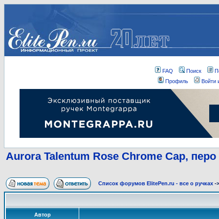
FAQ
Поиск
П
Профиль
Войти 
Aurora Talentum Rose Chrome Cap, перо
Список форумов ElitePen.ru - все о ручках
-
Автор