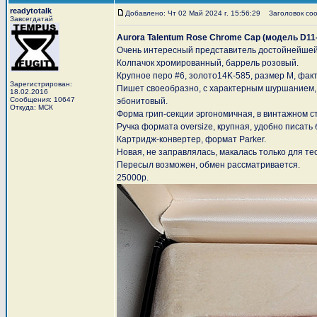
readytotalk
Добавлено: Чт 02 Май 2024 г. 15:56:29
Заголовок сооб
Завсегдатай
Aurora Talentum Rose Chrome Cap (модель D11
Очень интересный представитель достойнейшей 
Колпачок хромированный, баррель розовый.
Крупное перо #6, золото14K-585, размер M, фак
Зарегистрирован:
Пишет своеобразно, с характерным шуршанием, 
18.02.2016
Сообщения: 10647
эбонитовый.
Откуда: МСК
Форма грип-секции эргономичная, в винтажном с
Ручка формата oversize, крупная, удобно писать 
Картридж-конвертер, формат Parker.
Новая, не заправлялась, макалась только для тес
Пересыл возможен, обмен рассматривается.
25000р.