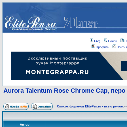
FAQ
Поиск
П
Профиль
Войти 
Aurora Talentum Rose Chrome Cap, перо
Список форумов ElitePen.ru - все о ручках
-
Автор