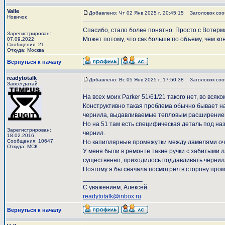
Valle
Добавлено: Чт 02 Янв 2025 г. 20:45:15
Заголовок соо
Новичок
Спасибо, стало более понятно. Просто с Вотерма
Зарегистрирован:
Может потому, что сак больше по объему, чем ко
07.09.2022
Сообщения: 21
Откуда: Москва
Вернуться к началу
readytotalk
Добавлено: Вс 05 Янв 2025 г. 17:50:38
Заголовок соо
Завсегдатай
На всех моих Parker 51/61/21 такого нет, во вся
Конструктивно такая проблема обычно бывает н
чернила, выдавливаемые тепловым расширением
Но на 51 там есть специфическая деталь под на
Зарегистрирован:
чернил.
18.02.2016
Сообщения: 10647
Но капиллярные промежутки между ламелями оче
Откуда: МСК
У меня были в ремонте такие ручки с забитыми 
существенно, приходилось поддавливать чернил
Поэтому я бы сначала посмотрел в сторону пром
_________________
С уважением, Алексей.
readytotalk@inbox.ru
Вернуться к началу