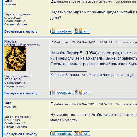
Valle
Добавлено: Вс 05 Янв 2025 г. 20:59:04
Заголовок соо
Новичок
Недавно разбирал и промывал, фидер чистый и ц
Зарегистрирован:
дело?
07.09.2022
Сообщения: 21
Откуда: Москва
Вернуться к началу
Nikolya
Добавлено: Пн 06 Янв 2025 г. 14:08:14
Заголовок соо
Постоянный посетитель
На моём Паркер 51 (1954г) аэрометрик, также к 
ни в коем случае не до капель. Как неисправнос
Связываю также с расширением большого объема 
_________________
Козлы и бараны - это совершенно разные люди..
Зарегистрирован:
17.09.2015
Сообщения: 377
Откуда: Permm
Вернуться к началу
Valle
Добавлено: Пн 06 Янв 2025 г. 20:59:31
Заголовок соо
Новичок
Ну, у меня тоже, не так, чтобы капало. Просто и
Зарегистрирован:
может и упасть
07.09.2022
Сообщения: 21
Откуда: Москва
Вернуться к началу