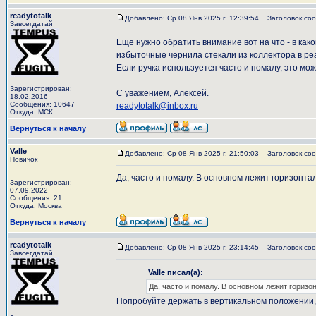
readytotalk
Добавлено: Ср 08 Янв 2025 г. 12:39:54
Заголовок соо
Завсегдатай
Еще нужно обратить внимание вот на что - в ка
избыточные чернила стекали из коллектора в ре
Если ручка используется часто и помалу, это мо
_________________
Зарегистрирован:
С уважением, Алексей.
18.02.2016
Сообщения: 10647
readytotalk@inbox.ru
Откуда: МСК
Вернуться к началу
Valle
Добавлено: Ср 08 Янв 2025 г. 21:50:03
Заголовок соо
Новичок
Да, часто и помалу. В основном лежит горизонта
Зарегистрирован:
07.09.2022
Сообщения: 21
Откуда: Москва
Вернуться к началу
readytotalk
Добавлено: Ср 08 Янв 2025 г. 23:14:45
Заголовок соо
Завсегдатай
Valle писал(а):
Да, часто и помалу. В основном лежит горизо
Попробуйте держать в вертикальном положении,
_________________