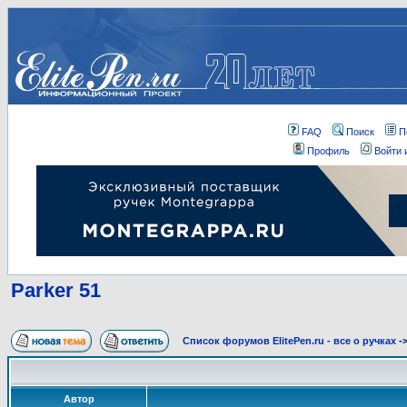
FAQ
Поиск
П
Профиль
Войти 
Parker 51
Список форумов ElitePen.ru - все о ручках
-
Автор