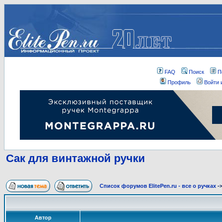
FAQ
Поиск
П
Профиль
Войти 
Сак для винтажной ручки
Список форумов ElitePen.ru - все о ручках
-
Автор