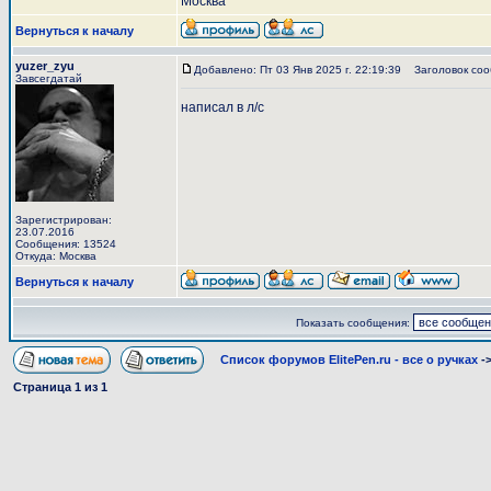
Москва
Вернуться к началу
yuzer_zyu
Добавлено: Пт 03 Янв 2025 г. 22:19:39
Заголовок соо
Завсегдатай
написал в л/с
Зарегистрирован:
23.07.2016
Сообщения: 13524
Откуда: Москва
Вернуться к началу
Показать сообщения:
Список форумов ElitePen.ru - все о ручках
-
Страница
1
из
1