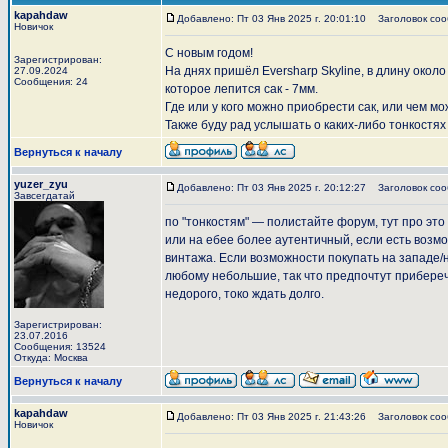
kapahdaw
Добавлено: Пт 03 Янв 2025 г. 20:01:10
Заголовок сооб
Новичок
С новым годом!
Зарегистрирован:
На днях пришёл Eversharp Skyline, в длину около 
27.09.2024
Сообщения: 24
которое лепится сак - 7мм.
Где или у кого можно приобрести сак, или чем м
Также буду рад услышать о каких-либо тонкостях
Вернуться к началу
yuzer_zyu
Добавлено: Пт 03 Янв 2025 г. 20:12:27
Заголовок соо
Завсегдатай
по "тонкостям" — полистайте форум, тут про это
или на ебее более аутентичный, если есть возм
винтажа. Если возможности покупать на западе/на
любому небольшие, так что предпочтут приберечь
недорого, токо ждать долго.
Зарегистрирован:
23.07.2016
Сообщения: 13524
Откуда: Москва
Вернуться к началу
kapahdaw
Добавлено: Пт 03 Янв 2025 г. 21:43:26
Заголовок соо
Новичок