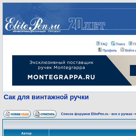
FAQ
Поиск
П
Профиль
Войти 
Сак для винтажной ручки
Список форумов ElitePen.ru - все о ручках
-
Автор