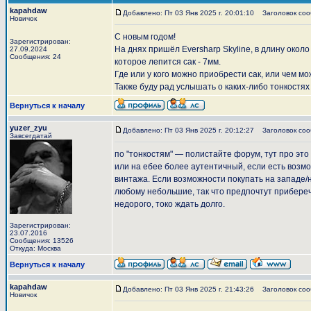
kapahdaw
Добавлено: Пт 03 Янв 2025 г. 20:01:10
Заголовок сооб
Новичок
С новым годом!
Зарегистрирован:
На днях пришёл Eversharp Skyline, в длину около 
27.09.2024
Сообщения: 24
которое лепится сак - 7мм.
Где или у кого можно приобрести сак, или чем м
Также буду рад услышать о каких-либо тонкостях
Вернуться к началу
yuzer_zyu
Добавлено: Пт 03 Янв 2025 г. 20:12:27
Заголовок соо
Завсегдатай
по "тонкостям" — полистайте форум, тут про это
или на ебее более аутентичный, если есть возм
винтажа. Если возможности покупать на западе/на
любому небольшие, так что предпочтут приберечь
недорого, токо ждать долго.
Зарегистрирован:
23.07.2016
Сообщения: 13526
Откуда: Москва
Вернуться к началу
kapahdaw
Добавлено: Пт 03 Янв 2025 г. 21:43:26
Заголовок соо
Новичок