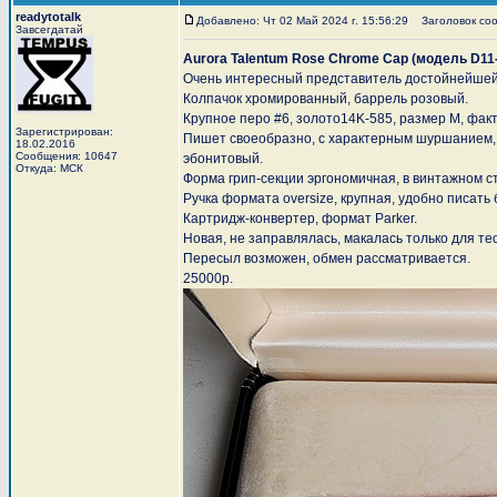
readytotalk
Добавлено: Чт 02 Май 2024 г. 15:56:29
Заголовок сооб
Завсегдатай
Aurora Talentum Rose Chrome Cap (модель D11
Очень интересный представитель достойнейшей 
Колпачок хромированный, баррель розовый.
Крупное перо #6, золото14K-585, размер M, фак
Зарегистрирован:
Пишет своеобразно, с характерным шуршанием, 
18.02.2016
Сообщения: 10647
эбонитовый.
Откуда: МСК
Форма грип-секции эргономичная, в винтажном с
Ручка формата oversize, крупная, удобно писать 
Картридж-конвертер, формат Parker.
Новая, не заправлялась, макалась только для тес
Пересыл возможен, обмен рассматривается.
25000р.