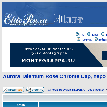
FAQ
Поиск
П
Профиль
Войти 
Aurora Talentum Rose Chrome Cap, перо
Список форумов ElitePen.ru - все о ручках
-
Автор