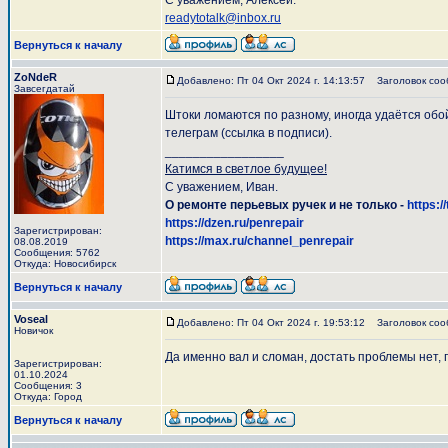
С уважением, Алексей.
readytotalk@inbox.ru
Вернуться к началу
ZoNdeR
Добавлено: Пт 04 Окт 2024 г. 14:13:57
Заголовок соо
Завсегдатай
Штоки ломаются по разному, иногда удаётся обой
телеграм (ссылка в подписи).
_________________
Катимся в светлое будущее!
С уважением, Иван.
О ремонте перьевых ручек и не только -
https:/
https://dzen.ru/penrepair
Зарегистрирован:
https://max.ru/channel_penrepair
08.08.2019
Сообщения: 5762
Откуда: Новосибирск
Вернуться к началу
Voseal
Добавлено: Пт 04 Окт 2024 г. 19:53:12
Заголовок соо
Новичок
Да именно вал и сломан, достать проблемы нет, 
Зарегистрирован:
01.10.2024
Сообщения: 3
Откуда: Город
Вернуться к началу