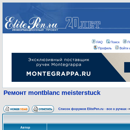
FAQ
Поиск
П
Профиль
Войти 
Ремонт montblanc meisterstuck
Список форумов ElitePen.ru - все о ручках
-
Автор