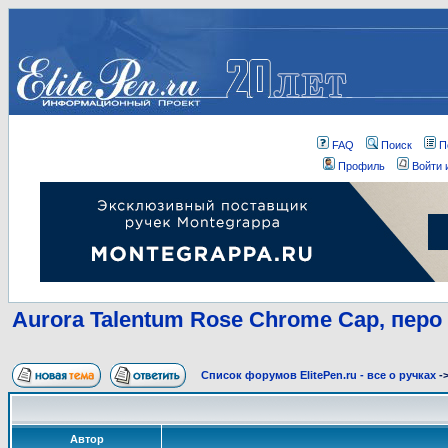
FAQ
Поиск
П
Профиль
Войти 
Aurora Talentum Rose Chrome Cap, перо
Список форумов ElitePen.ru - все о ручках
-
Автор