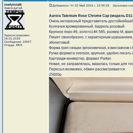
readytotalk
Добавлено: Чт 02 Май 2024 г. 15:56:29
Заголовок сооб
Завсегдатай
Aurora Talentum Rose Chrome Cap (модель D11
Очень интересный представитель достойнейшей 
Колпачок хромированный, баррель розовый.
Крупное перо #6, золото14K-585, размер M, фак
Зарегистрирован:
Пишет своеобразно, с характерным шуршанием, 
18.02.2016
Сообщения: 10647
эбонитовый.
Откуда: МСК
Форма грип-секции эргономичная, в винтажном с
Ручка формата oversize, крупная, удобно писать 
Картридж-конвертер, формат Parker.
Новая, не заправлялась, макалась только для тес
Пересыл возможен, обмен рассматривается.
25000р.