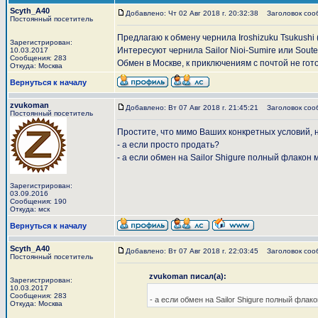
Scyth_A40
Добавлено: Чт 02 Авг 2018 г. 20:32:38
Заголовок сообщ
Постоянный посетитель
Предлагаю к обмену чернила Iroshizuku Tsukushi 
Зарегистрирован:
Интересуют чернила Sailor Nioi-Sumire или Soute
10.03.2017
Сообщения: 283
Обмен в Москве, к приключениям с почтой не гото
Откуда: Москва
Вернуться к началу
zvukoman
Добавлено: Вт 07 Авг 2018 г. 21:45:21
Заголовок соо
Постоянный посетитель
Простите, что мимо Ваших конкретных условий, н
- а если просто продать?
- а если обмен на Sailor Shigure полный флакон
Зарегистрирован:
03.09.2016
Сообщения: 190
Откуда: мск
Вернуться к началу
Scyth_A40
Добавлено: Вт 07 Авг 2018 г. 22:03:45
Заголовок соо
Постоянный посетитель
zvukoman писал(а):
Зарегистрирован:
10.03.2017
Сообщения: 283
- а если обмен на Sailor Shigure полный флак
Откуда: Москва