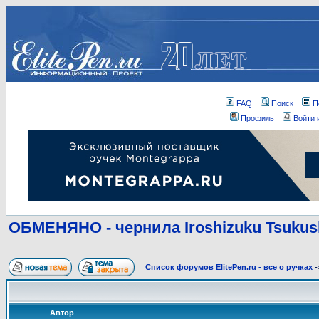
FAQ
Поиск
П
Профиль
Войти 
ОБМЕНЯНО - чернила Iroshizuku Tsukush
Список форумов ElitePen.ru - все о ручках
-
Автор