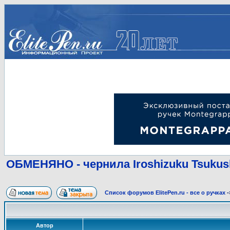
ОБМЕНЯНО - чернила Iroshizuku Tsukush
Список форумов ElitePen.ru - все о ручках
-
Автор