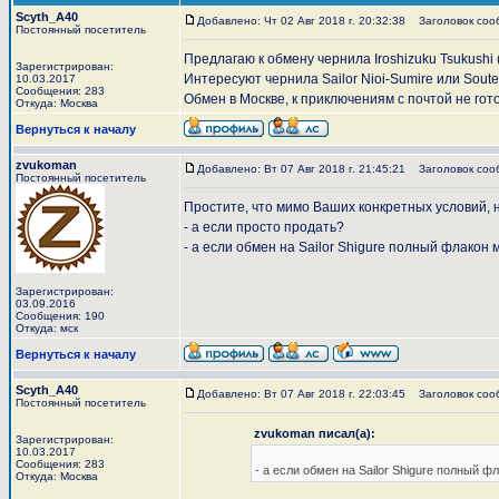
Scyth_A40
Добавлено: Чт 02 Авг 2018 г. 20:32:38
Заголовок сообщ
Постоянный посетитель
Предлагаю к обмену чернила Iroshizuku Tsukushi 
Зарегистрирован:
Интересуют чернила Sailor Nioi-Sumire или Soute
10.03.2017
Сообщения: 283
Обмен в Москве, к приключениям с почтой не гото
Откуда: Москва
Вернуться к началу
zvukoman
Добавлено: Вт 07 Авг 2018 г. 21:45:21
Заголовок соо
Постоянный посетитель
Простите, что мимо Ваших конкретных условий, н
- а если просто продать?
- а если обмен на Sailor Shigure полный флакон
Зарегистрирован:
03.09.2016
Сообщения: 190
Откуда: мск
Вернуться к началу
Scyth_A40
Добавлено: Вт 07 Авг 2018 г. 22:03:45
Заголовок соо
Постоянный посетитель
zvukoman писал(а):
Зарегистрирован:
10.03.2017
Сообщения: 283
- а если обмен на Sailor Shigure полный 
Откуда: Москва