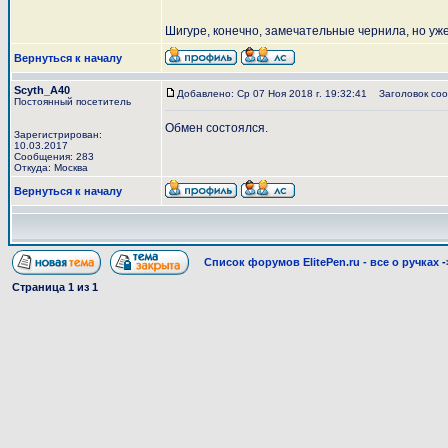
Шигуре, конечно, замечательные чернила, но уж
Вернуться к началу
Scyth_A40
Добавлено: Ср 07 Ноя 2018 г. 19:32:41
Заголовок соо
Постоянный посетитель
Обмен состоялся.
Зарегистрирован:
10.03.2017
Сообщения: 283
Откуда: Москва
Вернуться к началу
Список форумов ElitePen.ru - все о ручках
-
Страница
1
из
1