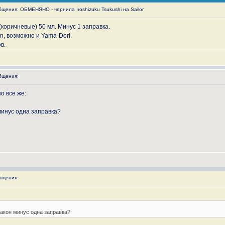
ения: ОБМЕНЯНО - чернила Iroshizuku Tsukushi на Sailor
(коричневые) 50 мл. Минус 1 заправка.
n, возможно и Yama-Dori.
в.
бщения:
о все же:
 минус одна заправка?
бщения:
флакон минус одна заправка?