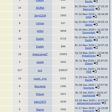
Daddy
Bazilio
Вс 26 Июл 2026 г. 17:23:16
10
StUBor
354
Виктор22
Пт 24 Июл 2026 г. 18:34:08
3
Serg1234
1093
ermlv
Ср 22 Июл 2026 г. 20:25:14
8
Ushup
537
Ushup
Пн 20 Июл 2026 г. 21:02:55
9
grifon
3859
Supermizer
Пн 15 Июн 2026 г. 21:26:15
18
Daddy
5715
Daddy
Вс 14 Июн 2026 г. 22:07:24
1
Daddy
889
Daddy
Ср 18 Мар 2026 г. 13:46:08
23
АлександрT
15853
RybakVictor
Вс 11 Янв 2026 г. 20:47:25
2
назяр
1842
Staron
Чт 23 Окт 2025 г. 23:38:01
217
xzx
239537
PDK
Чт 25 Сен 2025 г. 22:04:16
13
yuzer_zyu
2101
Bazilio
Пн 08 Сен 2025 г. 10:57:50
6
Бахлюль
1492
Бахлюль
Вс 10 Авг 2025 г. 19:51:47
5
Ильин
1621
readytotalk
Сб 26 Июл 2025 г. 11:27:07
5
edox1973
2030
aleksandernaryshkin
Чт 17 Июл 2025 г. 14:13:09
5
Staron
1692
Виктор22