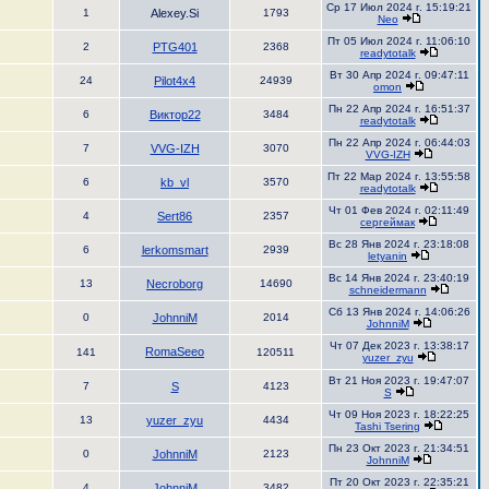
Ср 17 Июл 2024 г. 15:19:21
1
Alexey.Si
1793
Neo
Пт 05 Июл 2024 г. 11:06:10
2
PTG401
2368
readytotalk
Вт 30 Апр 2024 г. 09:47:11
24
Pilot4x4
24939
omon
Пн 22 Апр 2024 г. 16:51:37
6
Виктор22
3484
readytotalk
Пн 22 Апр 2024 г. 06:44:03
7
VVG-IZH
3070
VVG-IZH
Пт 22 Мар 2024 г. 13:55:58
6
kb_vl
3570
readytotalk
Чт 01 Фев 2024 г. 02:11:49
4
Sert86
2357
сергеймак
Вс 28 Янв 2024 г. 23:18:08
6
lerkomsmart
2939
letyanin
Вс 14 Янв 2024 г. 23:40:19
13
Necroborg
14690
schneidermann
Сб 13 Янв 2024 г. 14:06:26
0
JohnniM
2014
JohnniM
Чт 07 Дек 2023 г. 13:38:17
RomaSeeo
141
120511
yuzer_zyu
Вт 21 Ноя 2023 г. 19:47:07
7
S
4123
S
Чт 09 Ноя 2023 г. 18:22:25
13
yuzer_zyu
4434
Tashi Tsering
Пн 23 Окт 2023 г. 21:34:51
0
JohnniM
2123
JohnniM
Пт 20 Окт 2023 г. 22:35:21
4
JohnniM
3482