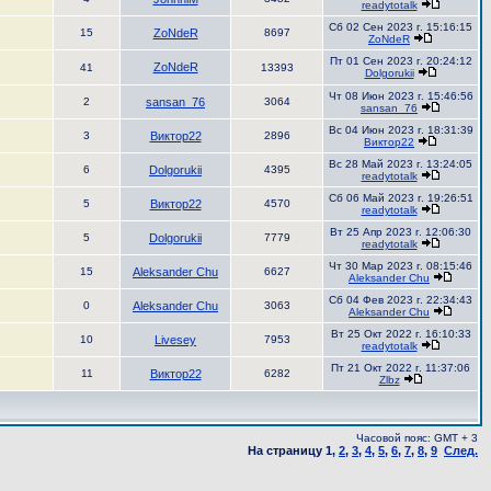
readytotalk
Сб 02 Сен 2023 г. 15:16:15
15
ZoNdeR
8697
ZoNdeR
Пт 01 Сен 2023 г. 20:24:12
ZoNdeR
41
13393
Dolgorukii
Чт 08 Июн 2023 г. 15:46:56
2
sansan_76
3064
sansan_76
Вс 04 Июн 2023 г. 18:31:39
3
Виктор22
2896
Виктор22
Вс 28 Май 2023 г. 13:24:05
6
Dolgorukii
4395
readytotalk
Сб 06 Май 2023 г. 19:26:51
5
Виктор22
4570
readytotalk
Вт 25 Апр 2023 г. 12:06:30
5
Dolgorukii
7779
readytotalk
Чт 30 Мар 2023 г. 08:15:46
15
Aleksander Chu
6627
Aleksander Chu
Сб 04 Фев 2023 г. 22:34:43
0
Aleksander Chu
3063
Aleksander Chu
Вт 25 Окт 2022 г. 16:10:33
10
Livesey
7953
readytotalk
Пт 21 Окт 2022 г. 11:37:06
11
Виктор22
6282
Zlbz
Часовой пояс: GMT + 3
На страницу
1
,
2
,
3
,
4
,
5
,
6
,
7
,
8
,
9
След.