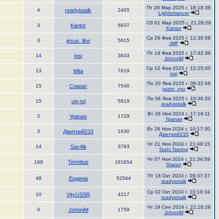
Пт 28 Мар 2025 г. 18:18:38
4
readytotalk
2405
Lightomancer
Сб 01 Мар 2025 г. 21:28:26
3
Kantor
6637
Kantor
Ср 26 Фев 2025 г. 12:36:58
3
jesus_like
5615
JMF
Пт 14 Фев 2025 г. 17:42:39
14
insi
3643
JohnniM
Ср 12 Фев 2025 г. 12:25:00
13
Mita
7619
insi
Пн 20 Янв 2025 г. 09:32:46
15
Сократ
7540
yuzer_zyu
Пн 06 Янв 2025 г. 10:36:20
15
vin-tol
5819
readytotalk
Вт 26 Ноя 2024 г. 17:16:11
2
Ypanas
1729
Ypanas
Вт 26 Ноя 2024 г. 10:17:30
3
Дмитрий233
1630
Дмитрий233
Чт 21 Ноя 2024 г. 21:49:15
14
Sav4ik
3793
Tashi Tsering
Чт 07 Ноя 2024 г. 21:34:59
Termitus
169
181654
Staron
Пт 18 Окт 2024 г. 09:37:37
48
Eugenia
52544
readytotalk
Ср 02 Окт 2024 г. 10:18:34
10
VityUSSR
4217
readytotalk
Чт 19 Сен 2024 г. 22:18:28
0
JohnniM
1759
JohnniM