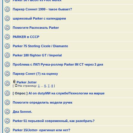
Parker 50 Falcon vs Pilot Murex
Паркер Соннет 1999 - такое бывает?
шариковый Parker с календарем
Помогите Распознать Parker
PARKER в СССР
Parker 75 Sterling Cicele / Diamante
Parker 180 flighter GT / Imperial
Проблема с ЛКП Ручка-роллер Parker IM СТ через 3 дня
Паркер Сонет (?) на оценку
Parker Jotter
[
На страницу:
1
...
6
,
7
,
8
]
[ Опрос ]
AI on duty/ИИ на службе/Технологии на марше
Помогите определить модели ручек
Два Sonnet.
Parker 51 перьевой современный, как разобрать?
Parker 15/Jotter- оригинал или нет?