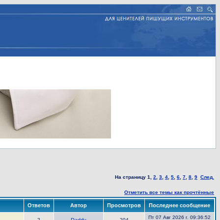
На страницу
1
,
2
,
3
,
4
,
5
,
6
,
7
,
8
,
9
След.
Отметить все темы как прочтённые
Ответов
Автор
Просмотров
Последнее сообщение
Пт 07 Авг 2026 г. 09:36:52
2
204