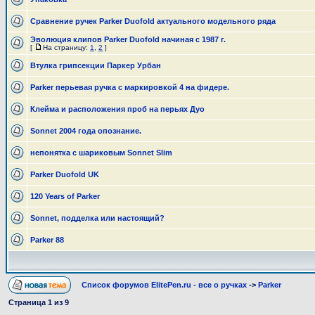
Сравнение ручек Parker Duofold актуального модельного ряда
Эволюция клипов Parker Duofold начиная с 1987 г.
[
На страницу:
1
,
2
]
Втулка грипсекции Паркер Урбан
Parker перьевая ручка с маркировкой 4 на фидере.
Клейма и расположения проб на перьях Дуо
Sonnet 2004 года опознание.
непонятка с шариковым Sonnet Slim
Parker Duofold UK
120 Years of Parker
Sonnet, подделка или настоящий?
Parker 88
Список форумов ElitePen.ru - все о ручках
->
Parker
Страница
1
из
9