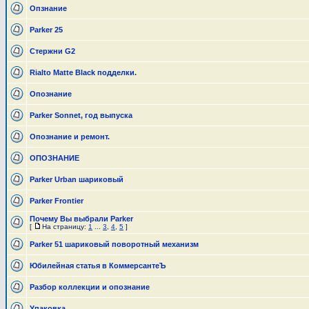
Опзнание
Parker 25
Стержни G2
Rialto Matte Black подделки.
Опознание
Parker Sonnet, год выпуска
Опознание и ремонт.
ОПОЗНАНИЕ
Parker Urban шариковый
Parker Frontier
Почему Вы выбрали Parker
[
На страницу:
1
...
3
,
4
,
5
]
Parker 51 шариковый поворотный механизм
Юбилейная статья в КоммерсантеЪ
Разбор коллекции и опознание
Упаковка