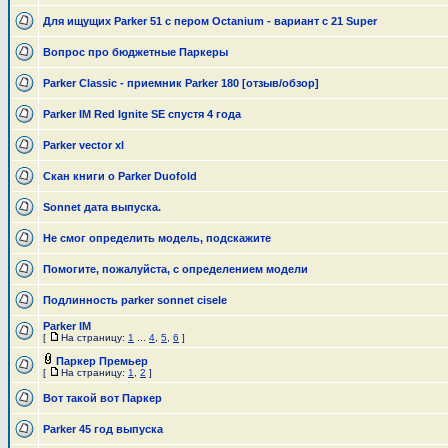
Для ищущих Parker 51 c пером Octanium - вариант с 21 Super
Вопрос про бюджетные Паркеры
Parker Classic - приемник Parker 180 [отзыв/обзор]
Parker IM Red Ignite SE спустя 4 года
Parker vector xl
Скан книги о Parker Duofold
Sonnet дата выпуска.
Не смог определить модель, подскажите
Помогите, пожалуйста, с определением модели
Подлинность parker sonnet cisele
Parker IM
[
На страницу:
1
...
4
,
5
,
6
]
Паркер Премьер
[
На страницу:
1
,
2
]
Вот такой вот Паркер
Parker 45 год выпуска