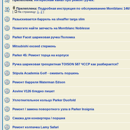
Прилеплена:
Интересный канал про ремонт ручек.
Прилеплена:
Подробная инструкция по обслуживанию Montblanc 146/
[
На страницу:
1
,
2
]
Разыскивается баррель на sheaffer targa slim
Помогите найти запчасть на Montblanс Nоblеssе
Parker Facet шариковая ручка Поломка
Mitsubishi exceed стержень
Parker 45: Ремонт торца на корпусе
Ручка шариковая трехцветная TOISON 587 ЧССР как разбирается?
Stipula Academia Golf - оживить поршень
Ремонт барреля Waterman Edson
Asvine V126 бледно пишет
Уплотнительное кольцо Parker Duofold
Ремонт / замена поворотного узла в Parker Insignia
Смазка для конвертера / поршня
Ремонт колпачка Lamy Safari