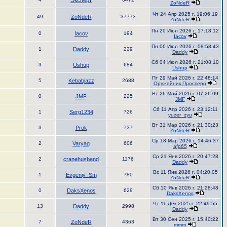
Эксперт
ZoNdeR
Чт 24 Апр 2025 г. 19:06:19
49
ZoNdeR
37773
ZoNdeR
Пн 20 Июл 2026 г. 17:18:12
0
Iacov
194
Iacov
Пн 06 Июл 2026 г. 08:58:43
1
Daddy
229
Daddy
Сб 04 Июл 2026 г. 21:08:10
3
Ushup
684
Ushup
Пт 29 Май 2026 г. 22:48:14
5
Kebabjazz
2688
Оружейник Просперо
Вт 26 Май 2026 г. 07:26:09
0
JMF
225
JMF
Сб 11 Апр 2026 г. 23:12:11
1
Serg1234
726
yuzer_zyu
Вт 31 Мар 2026 г. 21:30:23
3
Prok
737
ZoNdeR
Ср 18 Мар 2026 г. 14:46:37
2
Varyag
606
afp65
Ср 21 Янв 2026 г. 20:47:28
2
cranehusband
1176
Daddy
Вс 11 Янв 2026 г. 04:20:05
1
Evgeniy_Sm
780
ZoNdeR
Сб 10 Янв 2026 г. 21:28:48
0
DaksXenos
629
DaksXenos
Чт 11 Дек 2025 г. 22:49:55
13
Daddy
2998
Daddy
Вт 30 Сен 2025 г. 15:40:22
7
ZoNdeR
4363
mmm