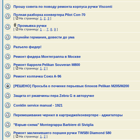
Прошу совета по поводу ремонта корпуса ручки Visconti
Полная разборка конвертера Pilot Con-70
[
На страницу:
1
,
2
,
3
]
Промывка ручки
[
На страницу:
1
...
7
,
8
,
9
]
Ноунейм германия, довести до ума
Разъело фидер!
Ремонт фидера Монтеграппа в Москве
Ремонт барреля Pelikan Souveran M800
[
На страницу:
1
,
2
]
Ремонт колпачка Союз А-96
[РЕШЕНО] Просьба о починке перьевых блоков Pelikan M205/M200
Защита от ржавчины пера Zebra G в авторучке
Conklin service manual - 1921
Перемешивание чернил в картридже/конвертере - аджитаторы
"Взрыв-схема" Montegrappa Barbiere di Siviglia
Ремонт заклинившего поршня ручки TWSBI Diamond 580
[
На страницу:
1
,
2
]