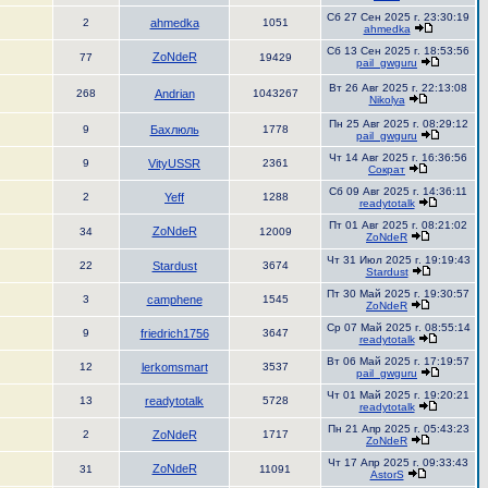
Сб 27 Сен 2025 г. 23:30:19
2
ahmedka
1051
ahmedka
Сб 13 Сен 2025 г. 18:53:56
ZoNdeR
77
19429
pail_gwguru
Вт 26 Авг 2025 г. 22:13:08
268
Andrian
1043267
Nikolya
Пн 25 Авг 2025 г. 08:29:12
9
Бахлюль
1778
pail_gwguru
Чт 14 Авг 2025 г. 16:36:56
9
VityUSSR
2361
Сократ
Сб 09 Авг 2025 г. 14:36:11
2
Yeff
1288
readytotalk
Пт 01 Авг 2025 г. 08:21:02
ZoNdeR
34
12009
ZoNdeR
Чт 31 Июл 2025 г. 19:19:43
22
Stardust
3674
Stardust
Пт 30 Май 2025 г. 19:30:57
3
camphene
1545
ZoNdeR
Ср 07 Май 2025 г. 08:55:14
9
friedrich1756
3647
readytotalk
Вт 06 Май 2025 г. 17:19:57
12
lerkomsmart
3537
pail_gwguru
Чт 01 Май 2025 г. 19:20:21
13
readytotalk
5728
readytotalk
Пн 21 Апр 2025 г. 05:43:23
2
ZoNdeR
1717
ZoNdeR
Чт 17 Апр 2025 г. 09:33:43
ZoNdeR
31
11091
AstorS