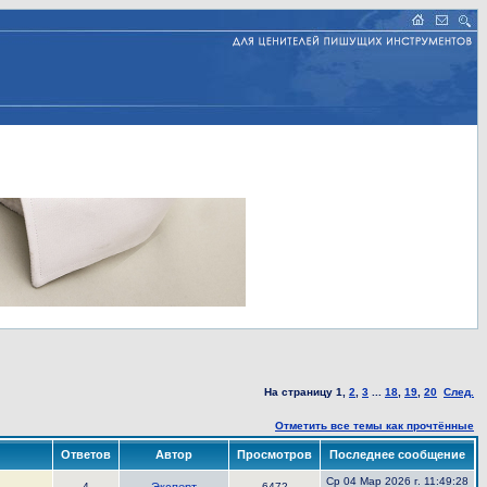
На страницу
1
,
2
,
3
...
18
,
19
,
20
След.
Отметить все темы как прочтённые
Ответов
Автор
Просмотров
Последнее сообщение
Ср 04 Мар 2026 г. 11:49:28
4
6472