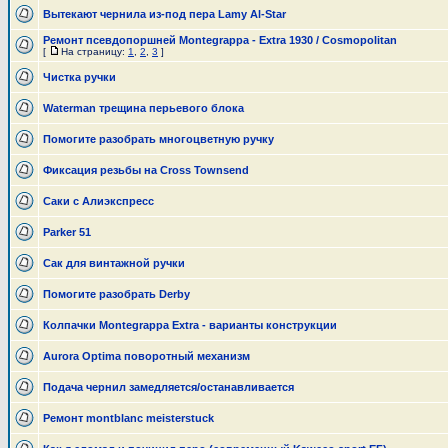
Вытекают чернила из-под пера Lamy Al-Star
Ремонт псевдопоршней Montegrappa - Extra 1930 / Cosmopolitan
[
На страницу:
1
,
2
,
3
]
Чистка ручки
Waterman трещина перьевого блока
Помогите разобрать многоцветную ручку
Фиксация резьбы на Cross Townsend
Саки с Алиэкспресс
Parker 51
Сак для винтажной ручки
Помогите разобрать Derby
Колпачки Montegrappa Extra - варианты конструкции
Aurora Optima поворотный механизм
Подача чернил замедляется/останавливается
Ремонт montblanc meisterstuck