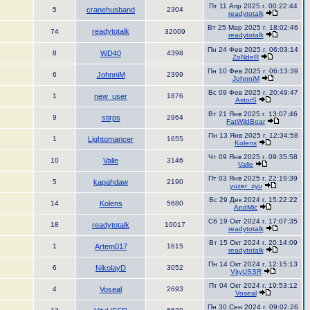
Пт 11 Апр 2025 г. 00:22:44
5
cranehusband
2304
readytotalk
Вт 25 Мар 2025 г. 18:02:46
readytotalk
74
32009
readytotalk
Пн 24 Фев 2025 г. 06:03:14
8
WD40
4398
ZoNdeR
Пн 10 Фев 2025 г. 06:13:39
6
JohnniM
2399
JohnniM
Вс 09 Фев 2025 г. 20:49:47
1
new_user
1876
AstorS
Вт 21 Янв 2025 г. 13:07:46
9
stirps
2964
FatWildBoar
Пн 13 Янв 2025 г. 12:34:58
1
Lightomancer
1655
Kolens
Чт 09 Янв 2025 г. 09:35:58
10
Valle
3146
Valle
Пт 03 Янв 2025 г. 22:19:39
5
kapahdaw
2190
yuzer_zyu
Вс 29 Дек 2024 г. 15:22:22
14
Kolens
5680
AndMic
Сб 19 Окт 2024 г. 17:07:35
18
readytotalk
10017
readytotalk
Вт 15 Окт 2024 г. 20:14:09
1
Artem017
1615
readytotalk
Пн 14 Окт 2024 г. 12:15:13
6
NikolayD
3052
VityUSSR
Пт 04 Окт 2024 г. 19:53:12
4
Voseal
2693
Voseal
Пн 30 Сен 2024 г. 09:02:26