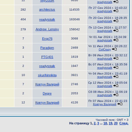
12
VityUSSR
6630
readytotalk
Пт 27 Сен 2024 г. 10:43:22
architectus
282
114535
readytotalk
Пт 20 Сен 2024 г. 18:28:35
404
readytotalk
163046
readytotalk
Пт 13 Сен 2024 г. 11:27:57
Andrew_Lensky
279
158042
readytotalk
Чт 01 Авг 2024 г. 15:24:39
7
Егор76
3068
readytotalk
Чт 11 Июл 2024 г. 00:26:22
3
Paradigm
2469
ColCrazy
Вт 09 Июл 2024 г. 20:32:12
1
PTG401
1619
readytotalk
Вс 07 Июл 2024 г. 18:35:59
2
readytotalk
1947
readytotalk
Чт 04 Июл 2024 г. 23:41:19
10
skurihinnikita
3921
readytotalk
Ср 12 Июн 2024 г. 19:05:04
7
Ковтун Валерий
2746
readytotalk
Сб 08 Июн 2024 г. 11:06:19
2
Degre
2053
readytotalk
Пт 07 Июн 2024 г. 22:41:23
12
Ковтун Валерий
4126
Ковтун Валерий
Часовой пояс: GMT + 3
На страницу
1
,
2
,
3
...
18
,
19
,
20
След.