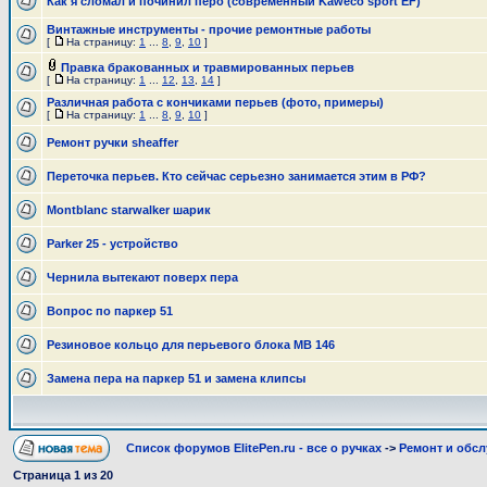
Как я сломал и починил перо (современный Kaweco sport EF)
Винтажные инструменты - прочие ремонтные работы
[
На страницу:
1
...
8
,
9
,
10
]
Правка бракованных и травмированных перьев
[
На страницу:
1
...
12
,
13
,
14
]
Различная работа с кончиками перьев (фото, примеры)
[
На страницу:
1
...
8
,
9
,
10
]
Ремонт ручки sheaffer
Переточка перьев. Кто сейчас серьезно занимается этим в РФ?
Montblanc starwalker шарик
Parker 25 - устройство
Чернила вытекают поверх пера
Вопрос по паркер 51
Резиновое кольцо для перьевого блока MB 146
Замена пера на паркер 51 и замена клипсы
Список форумов ElitePen.ru - все о ручках
->
Ремонт и обс
Страница
1
из
20