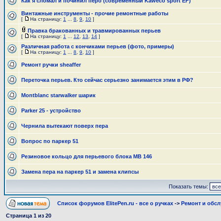
Как я сломал и починил перо (современный Kaweco sport EF)
Винтажные инструменты - прочие ремонтные работы
[
На страницу:
1
...
8
,
9
,
10
]
Правка бракованных и травмированных перьев
[
На страницу:
1
...
12
,
13
,
14
]
Различная работа с кончиками перьев (фото, примеры)
[
На страницу:
1
...
8
,
9
,
10
]
Ремонт ручки sheaffer
Переточка перьев. Кто сейчас серьезно занимается этим в РФ?
Montblanc starwalker шарик
Parker 25 - устройство
Чернила вытекают поверх пера
Вопрос по паркер 51
Резиновое кольцо для перьевого блока MB 146
Замена пера на паркер 51 и замена клипсы
Показать темы:
Список форумов ElitePen.ru - все о ручках
->
Ремонт и обс
Страница
1
из
20