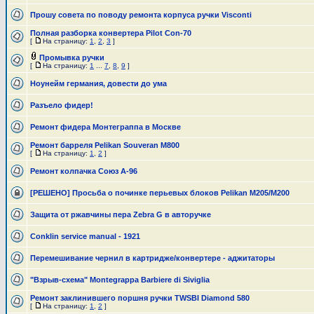
Прошу совета по поводу ремонта корпуса ручки Visconti
Полная разборка конвертера Pilot Con-70
[
На страницу:
1
,
2
,
3
]
Промывка ручки
[
На страницу:
1
...
7
,
8
,
9
]
Ноунейм германия, довести до ума
Разъело фидер!
Ремонт фидера Монтеграппа в Москве
Ремонт барреля Pelikan Souveran M800
[
На страницу:
1
,
2
]
Ремонт колпачка Союз А-96
[РЕШЕНО] Просьба о починке перьевых блоков Pelikan M205/M200
Защита от ржавчины пера Zebra G в авторучке
Conklin service manual - 1921
Перемешивание чернил в картридже/конвертере - аджитаторы
"Взрыв-схема" Montegrappa Barbiere di Siviglia
Ремонт заклинившего поршня ручки TWSBI Diamond 580
[
На страницу:
1
,
2
]