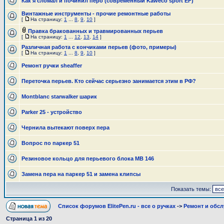
Как я сломал и починил перо (современный Kaweco sport EF)
Винтажные инструменты - прочие ремонтные работы
[
На страницу:
1
...
8
,
9
,
10
]
Правка бракованных и травмированных перьев
[
На страницу:
1
...
12
,
13
,
14
]
Различная работа с кончиками перьев (фото, примеры)
[
На страницу:
1
...
8
,
9
,
10
]
Ремонт ручки sheaffer
Переточка перьев. Кто сейчас серьезно занимается этим в РФ?
Montblanc starwalker шарик
Parker 25 - устройство
Чернила вытекают поверх пера
Вопрос по паркер 51
Резиновое кольцо для перьевого блока MB 146
Замена пера на паркер 51 и замена клипсы
Показать темы:
Список форумов ElitePen.ru - все о ручках
->
Ремонт и обс
Страница
1
из
20