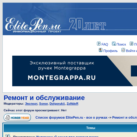
FAQ
Поиск
П
Профиль
Войти 
Ремонт и обслуживание
Модераторы:
Эксперт
,
Sonor
,
Dolgorukii
,
ZoNdeR
Сейчас этот форум просматривают: Нет
Список форумов ElitePen.ru - все о ручках
->
Ремонт и обс
Темы