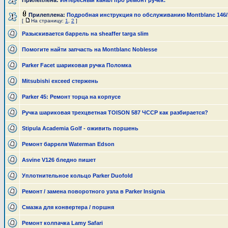
Прилеплена:
Интересный канал про ремонт ручек.
Прилеплена:
Подробная инструкция по обслуживанию Montblanc 146/
[
На страницу:
1
,
2
]
Разыскивается баррель на sheaffer targa slim
Помогите найти запчасть на Montblanс Nоblеssе
Parker Facet шариковая ручка Поломка
Mitsubishi exceed стержень
Parker 45: Ремонт торца на корпусе
Ручка шариковая трехцветная TOISON 587 ЧССР как разбирается?
Stipula Academia Golf - оживить поршень
Ремонт барреля Waterman Edson
Asvine V126 бледно пишет
Уплотнительное кольцо Parker Duofold
Ремонт / замена поворотного узла в Parker Insignia
Смазка для конвертера / поршня
Ремонт колпачка Lamy Safari