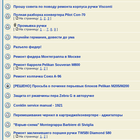
Прошу совета по поводу ремонта корпуса ручки Visconti
Полная разборка конвертера Pilot Con-70
[
На страницу:
1
,
2
,
3
]
Промывка ручки
[
На страницу:
1
...
7
,
8
,
9
]
Ноунейм германия, довести до ума
Разъело фидер!
Ремонт фидера Монтеграппа в Москве
Ремонт барреля Pelikan Souveran M800
[
На страницу:
1
,
2
]
Ремонт колпачка Союз А-96
[РЕШЕНО] Просьба о починке перьевых блоков Pelikan M205/M200
Защита от ржавчины пера Zebra G в авторучке
Conklin service manual - 1921
Перемешивание чернил в картридже/конвертере - аджитаторы
"Взрыв-схема" Montegrappa Barbiere di Siviglia
Ремонт заклинившего поршня ручки TWSBI Diamond 580
[
На страницу:
1
,
2
]