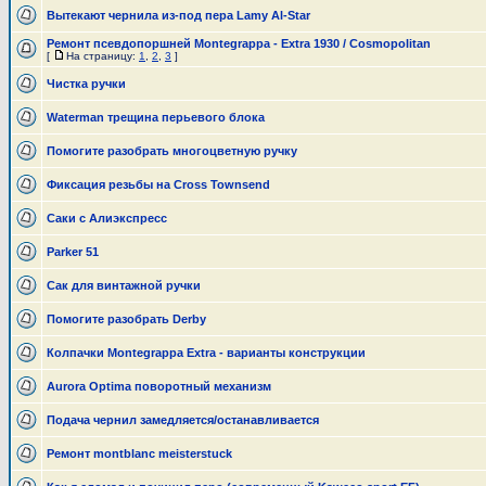
Вытекают чернила из-под пера Lamy Al-Star
Ремонт псевдопоршней Montegrappa - Extra 1930 / Cosmopolitan
[
На страницу:
1
,
2
,
3
]
Чистка ручки
Waterman трещина перьевого блока
Помогите разобрать многоцветную ручку
Фиксация резьбы на Cross Townsend
Саки с Алиэкспресс
Parker 51
Сак для винтажной ручки
Помогите разобрать Derby
Колпачки Montegrappa Extra - варианты конструкции
Aurora Optima поворотный механизм
Подача чернил замедляется/останавливается
Ремонт montblanc meisterstuck