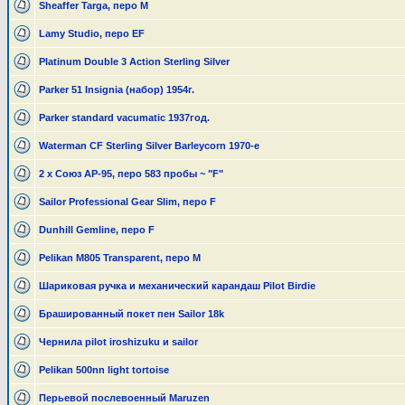
Sheaffer Targa, перо M
Lamy Studio, перо EF
Platinum Double 3 Action Sterling Silver
Parker 51 Insignia (набор) 1954г.
Parker standard vacumatic 1937год.
Waterman CF Sterling Silver Barleycorn 1970-е
2 х Союз АР-95, перо 583 пробы ~ "F"
Sailor Professional Gear Slim, перо F
Dunhill Gemline, перо F
Pelikan M805 Transparent, перо М
Шариковая ручка и механический карандаш Pilot Birdie
Брашированный покет пен Sailor 18k
Чернила pilot iroshizuku и sailor
Pelikan 500nn light tortoise
Перьевой послевоенный Maruzen