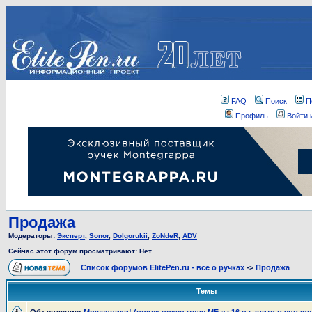
FAQ
Поиск
П
Профиль
Войти 
Продажа
Модераторы:
Эксперт
,
Sonor
,
Dolgorukii
,
ZoNdeR
,
ADV
Сейчас этот форум просматривают: Нет
Список форумов ElitePen.ru - все о ручках
->
Продажа
Темы