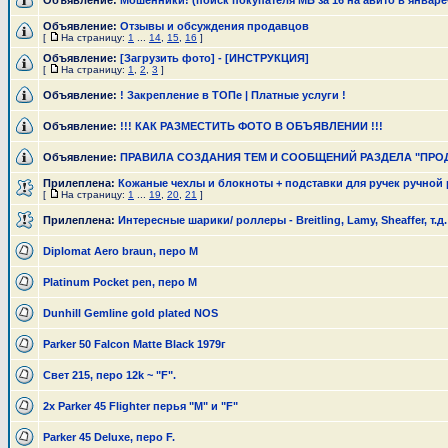
Объявление:
Мошенники! (поиск покупателя МБ за 16 на авито в январе
Объявление:
Отзывы и обсуждения продавцов
[
На страницу:
1
...
14
,
15
,
16
]
Объявление:
[Загрузить фото] - [ИНСТРУКЦИЯ]
[
На страницу:
1
,
2
,
3
]
Объявление:
! Закрепление в ТОПе | Платные услуги !
Объявление:
!!! КАК РАЗМЕСТИТЬ ФОТО В ОБЪЯВЛЕНИИ !!!
Объявление:
ПРАВИЛА СОЗДАНИЯ ТЕМ И СООБЩЕНИЙ РАЗДЕЛА "ПРО
Прилеплена:
Кожаные чехлы и блокноты + подставки для ручек ручной
[
На страницу:
1
...
19
,
20
,
21
]
Прилеплена:
Интересные шарики/ роллеры - Breitling, Lamy, Sheaffer, т.д.
Diplomat Aero braun, перо М
Platinum Pocket pen, перо M
Dunhill Gemline gold plated NOS
Parker 50 Falcon Matte Black 1979г
Свет 215, перо 12k ~ "F".
2x Parker 45 Flighter перья "M" и "F"
Parker 45 Deluxe, перо F.