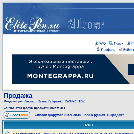
FAQ
Поиск
П
Профиль
Войти 
Продажа
Модераторы:
Эксперт
,
Sonor
,
Dolgorukii
,
ZoNdeR
,
ADV
Сейчас этот форум просматривают: Нет
Список форумов ElitePen.ru - все о ручках
->
Продажа
Темы