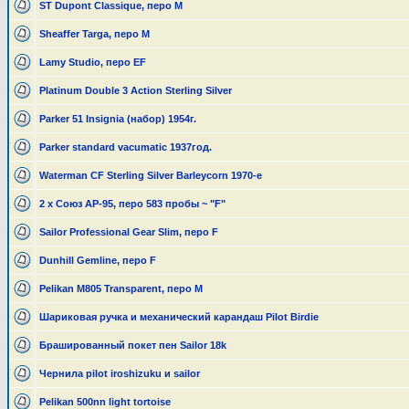
ST Dupont Classique, перо М
Sheaffer Targa, перо M
Lamy Studio, перо EF
Platinum Double 3 Action Sterling Silver
Parker 51 Insignia (набор) 1954г.
Parker standard vacumatic 1937год.
Waterman CF Sterling Silver Barleycorn 1970-е
2 х Союз АР-95, перо 583 пробы ~ "F"
Sailor Professional Gear Slim, перо F
Dunhill Gemline, перо F
Pelikan M805 Transparent, перо М
Шариковая ручка и механический карандаш Pilot Birdie
Брашированный покет пен Sailor 18k
Чернила pilot iroshizuku и sailor
Pelikan 500nn light tortoise