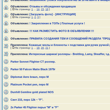
Объявление:
Мошенники! (поиск покупателя МБ за 16 на авито в январе
Объявление:
Отзывы и обсуждения продавцов
[
На страницу:
1
...
14
,
15
,
16
]
Объявление:
[Загрузить фото] - [ИНСТРУКЦИЯ]
[
На страницу:
1
,
2
,
3
]
Объявление:
! Закрепление в ТОПе | Платные услуги !
Объявление:
!!! КАК РАЗМЕСТИТЬ ФОТО В ОБЪЯВЛЕНИИ !!!
Объявление:
ПРАВИЛА СОЗДАНИЯ ТЕМ И СООБЩЕНИЙ РАЗДЕЛА "ПРО
Прилеплена:
Кожаные чехлы и блокноты + подставки для ручек ручной
[
На страницу:
1
...
19
,
20
,
21
]
Прилеплена:
Интересные шарики/ роллеры - Breitling, Lamy, Sheaffer, т.д.
Parker Sonnet Flighter CT роллер.
Parker 50 Falcon Matte Black 1979г
Diplomat Aero braun, перо М
Platinum Pocket pen, перо M
Dunhill Gemline gold plated NOS
Свет 215, перо 12k ~ "F".
2x Parker 45 Flighter перья "M" и "F"